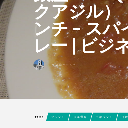
クアジル）
ンチ – ス
レー | ビ
BY
銀座でランチ
フレンチ
信楽通り
土曜ランチ
日
TAGS