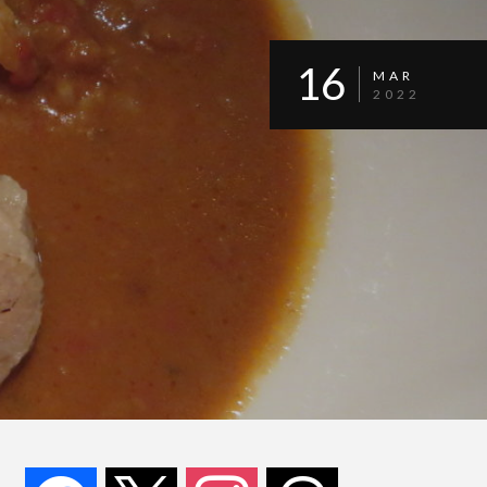
16
MAR
2022
facebook
x
instagram
threads