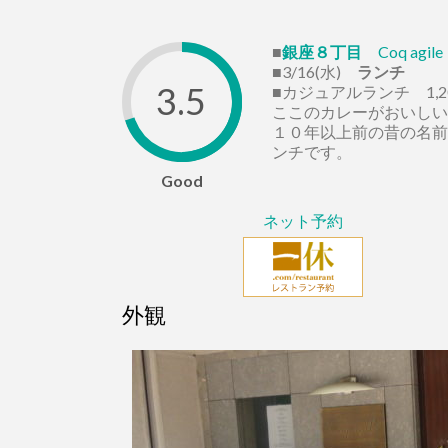
■
銀座８丁目
Coq agile
■3/16(水)
ランチ
3.5
■カジュアルランチ 1,2
ここのカレーがおいしい
１０年以上前の昔の名前
ンチです。
Good
ネット予約
外観