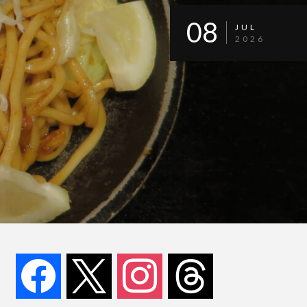
08
JUL
2026
facebook
x
instagram
threads