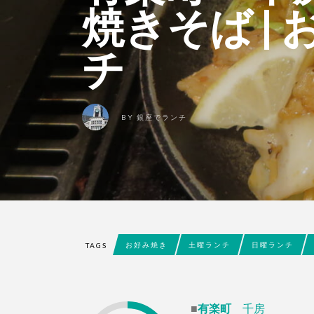
焼きそば |
チ
BY
銀座でランチ
お好み焼き
土曜ランチ
日曜ランチ
TAGS
■
有楽町
千房