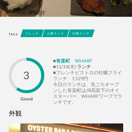
フレンチ
土曜ランチ
日曜ランチ
TAGS
■
有楽町
WHARF
■11/14(木)
ランチ
3
■フレンチビストロの牡蠣フライ
ランチ 1,529円
今日のランチは、先ごろオープ
ンした有楽町はJR高架下のオイ
スターバー、WHARFワーフでラ
Good
ンチです。
外観