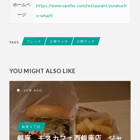
ホームペ
https://www.opefac.com/restaurant/yurakuch
ージ
o-wharf/
フレンチ
土曜ランチ
日曜ランチ
TAGS
YOU MIGHT ALSO LIKE
16年 AGO
銀座４丁目
銀座 モスカフェ西銀座店 ジャ