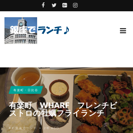
有楽町・日比谷
有楽町 WHARF フレンチビ
ストロの牡蠣フライランチ
BY
銀座でランチ
2年 AGO
•