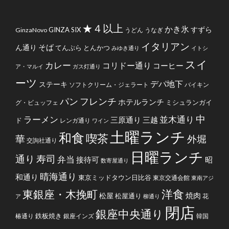
★４以上
かき氷
すずら
GINZA SIX
GinzaNovo
うどん
うなぎ
イタリアン
そば
ん通り
てんぷら
とんかつ
みゆき通り
イトシ
スイ
カレー
コリドー通り
コーヒー
ア・マルイ
ガス灯通り
ーツ
デパ地下
ステーキ
ソフトクリーム・ジェラート
バイキン
フレンチ
パン
ホテルランチ
ミシュランガイ
グ・ビュッフェ
中
ラーメン
並木通り
三原通り
三越
ド
レンガ通り
ワイン
土曜ランチ
和食
喫茶
華
外堀
交詢社通り
日曜ランチ
通り
寿司
弁当
接待可
昭
数寄屋通り
晴海通り
和通り
東京ミッドタウン日比谷
東京交通会館
東南アジ
洋食
東銀座・木挽町
焼肉
松屋
松屋通り
花
ア
柳通り
閉店
銀座中央通り
鉄板焼き
椿通り
銀座インズ
韓国