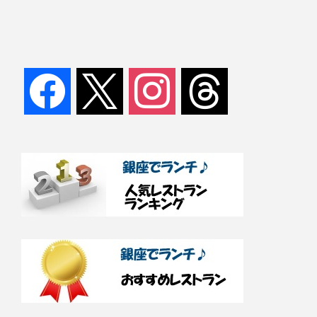
facebook
x
instagram
threads