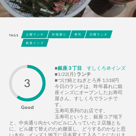
土曜ランチ
外堀通り
寿司
日曜ランチ
TAGS
銀座インズ
■
銀座３丁目
すしくろ＠インズ
■1/22(月)
ランチ
3
■づけ鮪とねぎとろ丼 1,518円
今日のランチは、昨年暮れに銀
座インズにオープンしたお寿司
屋さん、すしくろでランチで
す。
Good
玉寿司系列のお店です。
玉寿司というと、銀座コア地下
と、中央通り向かいのビルに入っていた２店舗とも
に、ビル建て替えのため撤退し、どうするのかなと思
いきや、インズ１地下に店名変えて入ることになりま