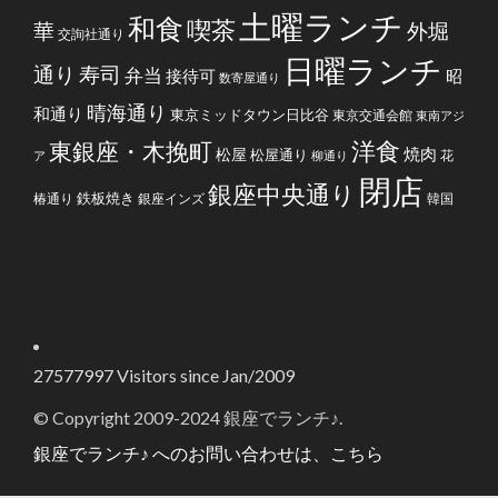
土曜ランチ
和食
喫茶
華
外堀
交詢社通り
日曜ランチ
通り
寿司
弁当
接待可
昭
数寄屋通り
晴海通り
和通り
東京ミッドタウン日比谷
東京交通会館
東南アジ
洋食
東銀座・木挽町
焼肉
松屋
松屋通り
花
ア
柳通り
閉店
銀座中央通り
鉄板焼き
椿通り
銀座インズ
韓国
27577997
Visitors since Jan/2009
© Copyright 2009-2024 銀座でランチ♪.
銀座でランチ♪ へのお問い合わせは、こちら