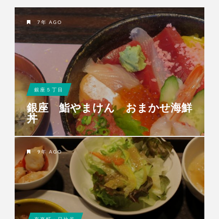
7年 AGO
銀座５丁目
銀座 鮨やまけん おまかせ海鮮
丼
9年 AGO