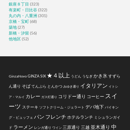
銀座８丁目
(323)
有楽町・日比谷
(322)
丸の内・八重洲
(301)
京橋・宝町
(68)
築地
(27)
新橋・汐留
(56)
他地区
(52)
★４以上
かき氷
すずら
GINZA SIX
GinzaNovo
うどん
うなぎ
イタリアン
そば
ん通り
てんぷら
とんかつ
みゆき通り
イトシ
スイ
カレー
コリドー通り
コーヒー
ア・マルイ
ガス灯通り
ーツ
デパ地下
ステーキ
ソフトクリーム・ジェラート
バイキン
フレンチ
パン
ホテルランチ
ミシュランガイ
グ・ビュッフェ
中
ラーメン
並木通り
三原通り
三越
ド
レンガ通り
ワイン