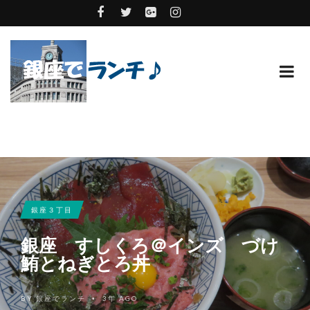
銀座３丁目
銀座 すしくろ＠インズ づけ
鮪とねぎとろ丼
BY
銀座でランチ
3年 AGO
•