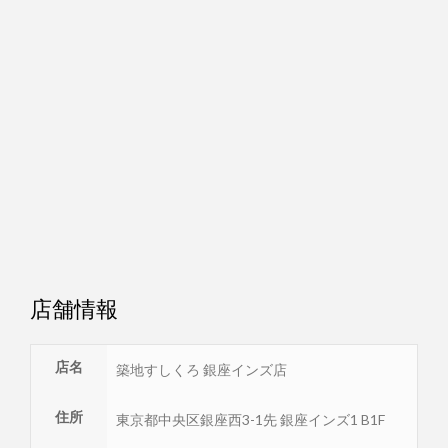
店舗情報
店名
築地すしくろ 銀座インズ店
住所
東京都
中央区
銀座西3-1先 銀座インズ1 B1F