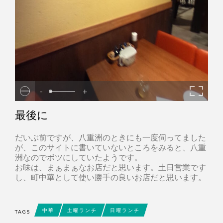
-
+
最後に
だいぶ前ですが、八重洲のときにも一度伺ってました
が、このサイトに書いていないところをみると、八重
洲なのでボツにしていたようです。
お味は、まぁまぁなお店だと思います。土日営業です
し、町中華として使い勝手の良いお店だと思います。
中華
土曜ランチ
日曜ランチ
TAGS