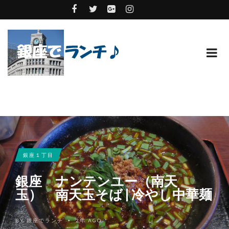
銀座１丁目
銀座 ナンテンユー（南天
玉） 南天玉そば | 冷やし中華麺
BY
銀座でランチ
2年 AGO
•