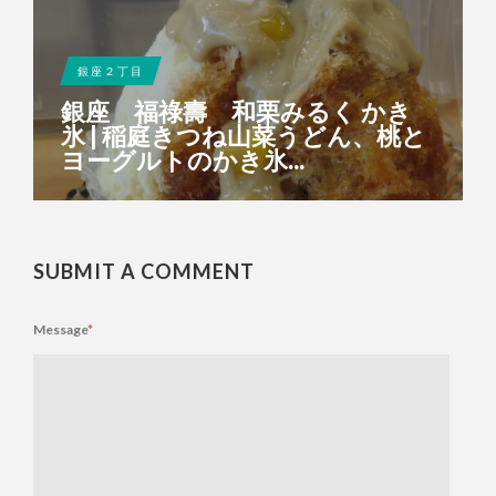
銀座２丁目
銀座 福祿壽 和栗みるく かき
氷 | 稲庭きつね山菜うどん、桃と
ヨーグルトのかき氷...
SUBMIT A COMMENT
Message
*