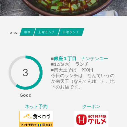
中華
土曜ランチ
日曜ランチ
TAGS
■
銀座１丁目
ナンテンユー
■12/5(木)
ランチ
3
■南天玉そば 900円
今日のランチは、なんていうの
か南天玉（なんてんゆー）。地
下のお店です。
Good
ネット予約
クーポン