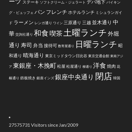
ーツ
デパ地下
ステーキ
ソフトクリーム・ジェラート
バイキン
フレンチ
パン
ホテルランチ
ミシュランガイ
グ・ビュッフェ
中
ラーメン
並木通り
三原通り
三越
ド
レンガ通り
ワイン
土曜ランチ
和食
喫茶
華
外堀
交詢社通り
日曜ランチ
通り
寿司
弁当
接待可
昭
数寄屋通り
晴海通り
和通り
東京ミッドタウン日比谷
東京交通会館
東南アジ
洋食
東銀座・木挽町
焼肉
松屋
松屋通り
花
ア
柳通り
閉店
銀座中央通り
鉄板焼き
椿通り
銀座インズ
韓国
27575731
Visitors since Jan/2009