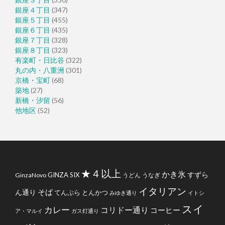
銀座４丁目
(347)
銀座５丁目
(455)
銀座６丁目
(435)
銀座７丁目
(328)
銀座８丁目
(323)
有楽町・日比谷
(322)
丸の内・八重洲
(301)
京橋・宝町
(68)
築地
(27)
新橋・汐留
(56)
他地区
(52)
★４以上
かき氷
すずら
GINZA SIX
GinzaNovo
うどん
うなぎ
イタリアン
そば
ん通り
てんぷら
とんかつ
みゆき通り
イトシ
スイ
カレー
コリドー通り
コーヒー
ア・マルイ
ガス灯通り