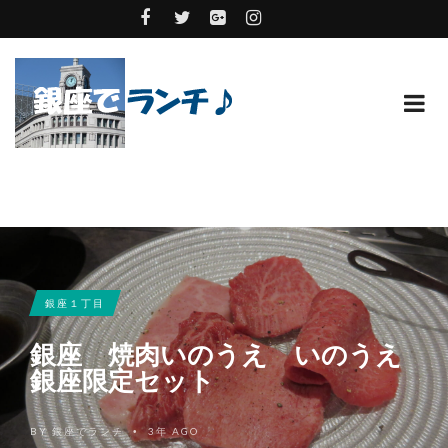
銀座１丁目
銀座 焼肉いのうえ いのうえ
銀座限定セット
BY
銀座でランチ
3年 AGO
•