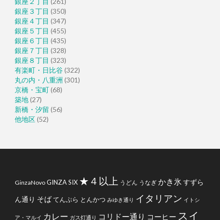
銀座２丁目
(261)
銀座３丁目
(350)
銀座４丁目
(347)
銀座５丁目
(455)
銀座６丁目
(435)
銀座７丁目
(328)
銀座８丁目
(323)
有楽町・日比谷
(322)
丸の内・八重洲
(301)
京橋・宝町
(68)
築地
(27)
新橋・汐留
(56)
他地区
(52)
★４以上
かき氷
すずら
GINZA SIX
GinzaNovo
うどん
うなぎ
イタリアン
そば
ん通り
てんぷら
とんかつ
みゆき通り
イトシ
スイ
カレー
コリドー通り
コーヒー
ア・マルイ
ガス灯通り