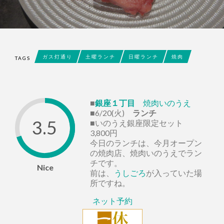
ガス灯通り
土曜ランチ
日曜ランチ
焼肉
TAGS
■
銀座１丁目
焼肉いのうえ
■6/20(火)
ランチ
3.5
■いのうえ銀座限定セット
3,800円
今日のランチは、今月オープン
の焼肉店、焼肉いのうえでラン
チです。
Nice
前は、
うしごろ
が入っていた場
所ですね。
ネット予約