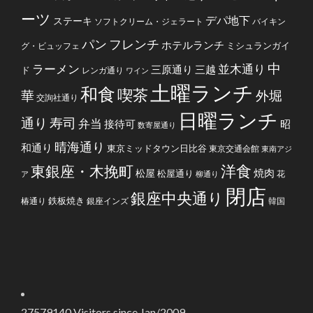
ーツ
デパ地下
ステーキ
ソフトクリーム・ジェラート
バイキン
フレンチ
パン
ホテルランチ
ミシュランガイ
グ・ビュッフェ
中
ラーメン
並木通り
三原通り
三越
ド
レンガ通り
ワイン
土曜ランチ
和食
喫茶
華
外堀
交詢社通り
日曜ランチ
通り
寿司
弁当
接待可
昭
数寄屋通り
晴海通り
和通り
東京ミッドタウン日比谷
東京交通会館
東南アジ
洋食
東銀座・木挽町
焼肉
松屋
松屋通り
花
ア
柳通り
閉店
銀座中央通り
鉄板焼き
椿通り
銀座インズ
韓国
27579140
Visitors since Jan/2009