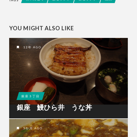
TAGS
YOU MIGHT ALSO LIKE
12年 AGO
銀座３丁目
銀座 鰻ひら井 うな丼
5か月 AGO