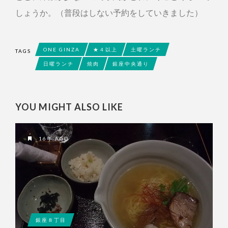
しょうか。（普段はしない予約をしていきました）
ONE GINZA
★４以上
土曜ランチ
TAGS
日曜ランチ
焼肉
銀座中央通り
YOU MIGHT ALSO LIKE
16年 AGO
銀座８丁目