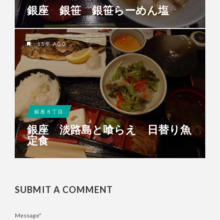
銀座 銀笹 銀笹らーめん塩
15年 AGO
銀座８丁目
銀座 淡路島と喰らえ 日替り魚
定食
SUBMIT A COMMENT
Message
*