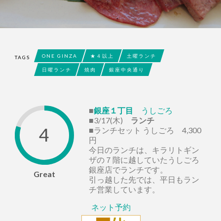
ONE GINZA
★４以上
土曜ランチ
TAGS
日曜ランチ
焼肉
銀座中央通り
■
銀座１丁目
うしごろ
■3/17(木)
ランチ
4
■ランチセット うしごろ 4,300
円
今日のランチは、キラリトギン
ザの７階に越していたうしごろ
銀座店でランチです。
Great
引っ越した先では、平日もラン
チ営業しています。
ネット予約