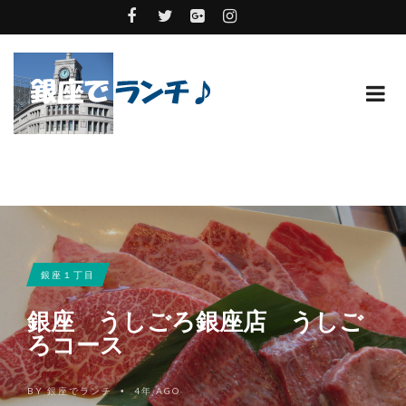
銀座１丁目
銀座 うしごろ銀座店 うしご
ろコース
BY
銀座でランチ
4年 AGO
•