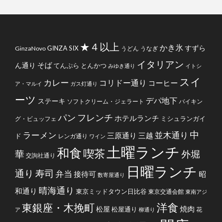
★４以上
かき氷
すずら
GINZA SIX
GinzaNovo
うどん
うなぎ
イタリアン
そば
ん通り
てんぷら
とんかつ
みゆき通り
イトシ
スイ
カレー
コリドー通り
コーヒー
ア・マルイ
ガス灯通り
ーツ
デパ地下
ステーキ
ソフトクリーム・ジェラート
バイキン
フレンチ
パン
ホテルランチ
ミシュランガイ
グ・ビュッフェ
中
ラーメン
並木通り
三原通り
三越
ド
レンガ通り
ワイン
土曜ランチ
和食
喫茶
華
外堀
交詢社通り
日曜ランチ
通り
寿司
弁当
接待可
昭
数寄屋通り
晴海通り
和通り
東京ミッドタウン日比谷
東京交通会館
東南アジ
洋食
東銀座・木挽町
焼肉
松屋
松屋通り
花
ア
柳通り