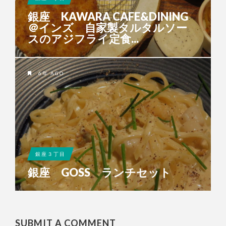
銀座 KAWARA CAFE&DINING
＠インズ 自家製タルタルソー
スのアジフライ定食...
6年 AGO
銀座３丁目
銀座 GOSS ランチセット
SUBMIT A COMMENT