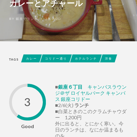
カレーとアチャール
BY
銀座でランチ
3年 AGO
•
カレー
コリドー通り
ホテルランチ
洋食
TAGS
■
銀座６丁目
キャンバスラウン
ジ＠ザ ロイヤルパーク キャンバ
3
ス 銀座コリドー
■2/6(火)
ランチ
■白菜ときのこのクラムチャウダ
ー 1,200円
外に出ると、とにかく寒い。今
Good
日のランチは、なにか温まるも
のを。