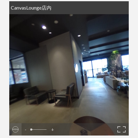
CanvasLounge店内
-
+