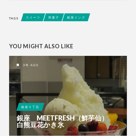
スイーツ
和菓子
銀座インズ
TAGS
YOU MIGHT ALSO LIKE
3年 AGO
銀座５丁目
銀座 MEETFRESH（鮮芋仙）
白熊豆花かき氷