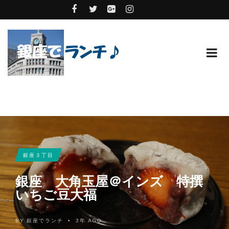
銀座３丁目
銀座 大角玉屋＠インズ 特撰
いちご豆大福
BY
銀座でランチ
3年 AGO
•