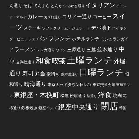
イタリアン
そば
ん通り
てんぷら
とんかつ
みゆき通り
イトシ
スイ
カレー
コリドー通り
コーヒー
ア・マルイ
ガス灯通り
ーツ
デパ地下
ステーキ
ソフトクリーム・ジェラート
バイキン
フレンチ
パン
ホテルランチ
ミシュランガイ
グ・ビュッフェ
中
ラーメン
並木通り
三原通り
三越
ド
レンガ通り
ワイン
土曜ランチ
和食
喫茶
華
外堀
交詢社通り
日曜ランチ
通り
寿司
弁当
接待可
昭
数寄屋通り
晴海通り
和通り
東京ミッドタウン日比谷
東京交通会館
東南アジ
洋食
東銀座・木挽町
焼肉
松屋
松屋通り
花
ア
柳通り
閉店
銀座中央通り
鉄板焼き
椿通り
銀座インズ
韓国