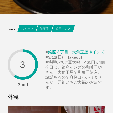
スイーツ
和菓子
銀座インズ
TAGS
■
銀座３丁目
大角玉屋＠インズ
■3/12(日)
Takeout
3
■特撰いちご豆大福 430円 x 4個
今日は、銀座インズの和菓子や
さん、大角玉屋で和菓子購入。
諸説あるので真偽はわかりませ
んが、元祖いちご大福のお店で
Good
す。
外観