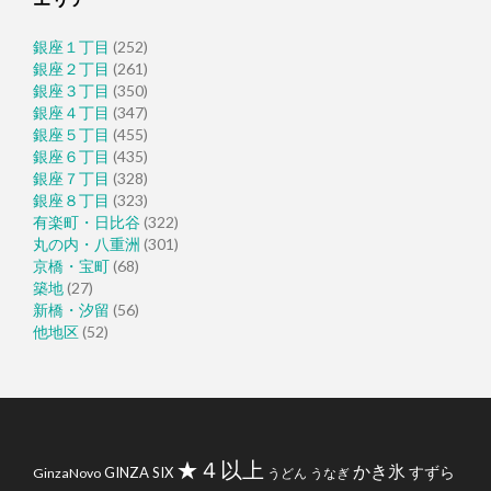
銀座１丁目
(252)
銀座２丁目
(261)
銀座３丁目
(350)
銀座４丁目
(347)
銀座５丁目
(455)
銀座６丁目
(435)
銀座７丁目
(328)
銀座８丁目
(323)
有楽町・日比谷
(322)
丸の内・八重洲
(301)
京橋・宝町
(68)
築地
(27)
新橋・汐留
(56)
他地区
(52)
★４以上
かき氷
すずら
GINZA SIX
GinzaNovo
うどん
うなぎ