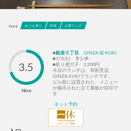
あづま通り
和食
土曜ランチ
TAGS
■
銀座５丁目
GINZA 豉 KUKI
■7/7(火)
ランチ
3.5
■炙り煮穴子 2,200円
今日のランチは、和割烹店、
GINZA KUKIでランチです。
ビル前に設置された、メニュー
が掲示された立て看板が目印で
Nice
す
ネット予約