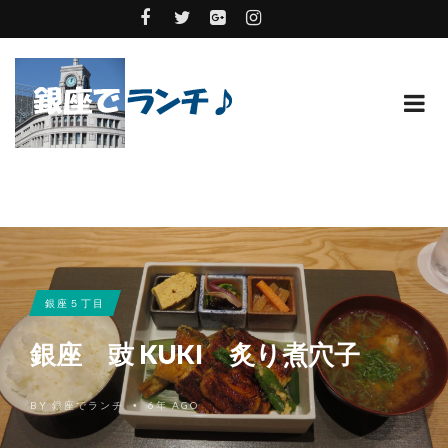
銀座５丁目
銀座 豉 KUKI 炙り煮穴子
BY
銀座でランチ
6年 AGO
•