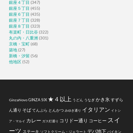
銀座４丁目
(347)
銀座５丁目
(455)
銀座６丁目
(435)
銀座７丁目
(328)
銀座８丁目
(323)
有楽町・日比谷
(322)
丸の内・八重洲
(301)
京橋・宝町
(68)
築地
(27)
新橋・汐留
(56)
他地区
(52)
★４以上
かき氷
すずら
GINZA SIX
GinzaNovo
うどん
うなぎ
イタリアン
そば
ん通り
てんぷら
とんかつ
みゆき通り
イトシ
スイ
カレー
コリドー通り
コーヒー
ア・マルイ
ガス灯通り
ーツ
デパ地下
ステーキ
ソフトクリーム・ジェラート
バイキン