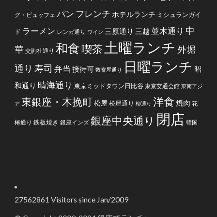
フレンチ
パン
ホテルランチ
ミシュランガイ
グ・ビュッフェ
中
ラーメン
並木通り
三原通り
三越
ド
レンガ通り
ワイン
土曜ランチ
和食
喫茶
華
外堀
交詢社通り
日曜ランチ
通り
寿司
弁当
接待可
昭
数寄屋通り
晴海通り
和通り
東京ミッドタウン日比谷
東京交通会館
東南アジ
洋食
東銀座・木挽町
焼肉
松屋
松屋通り
花
ア
柳通り
閉店
銀座中央通り
鉄板焼き
椿通り
銀座インズ
韓国
27562861
Visitors since Jan/2009