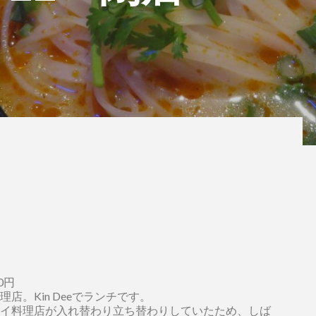
。
0円
店。Kin Deeでランチです。
イ料理店が入れ替わり立ち替わりしていたため、しば