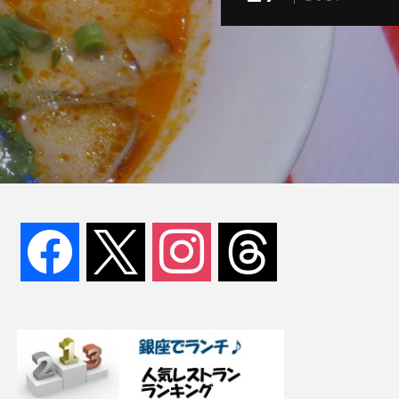
facebook
x
instagram
threads