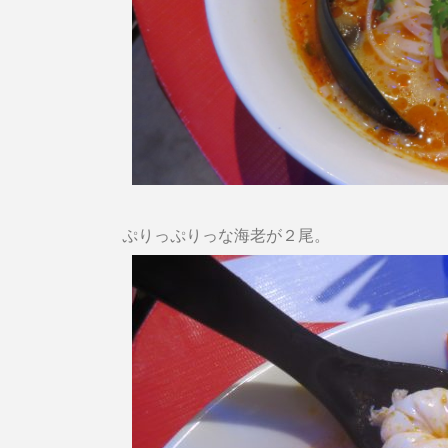
ぷりっぷりっな海老が２尾。