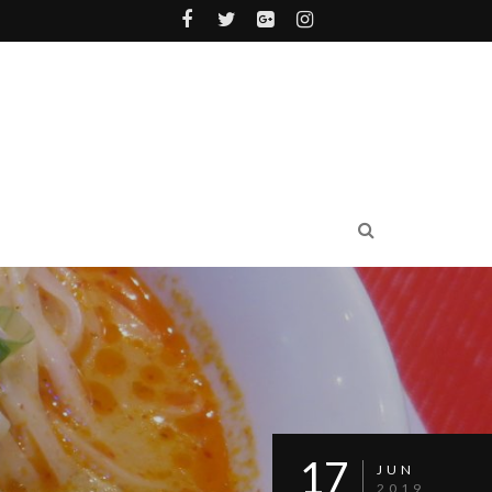
17
JUN
2019