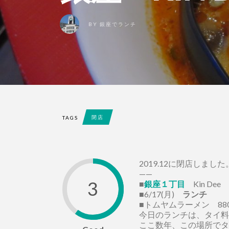
BY
銀座でランチ
閉店
TAGS
2019.12に閉店しました
——
3
■
銀座１丁目
Kin Dee
■6/17(月)
ランチ
■トムヤムラーメン 88
今日のランチは、タイ料理
ここ数年、この場所でタ