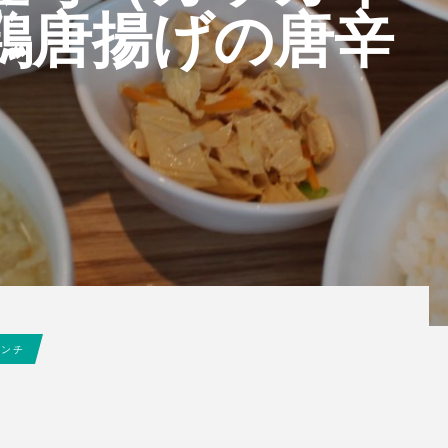
鶏唐揚げの唐辛
ランチ