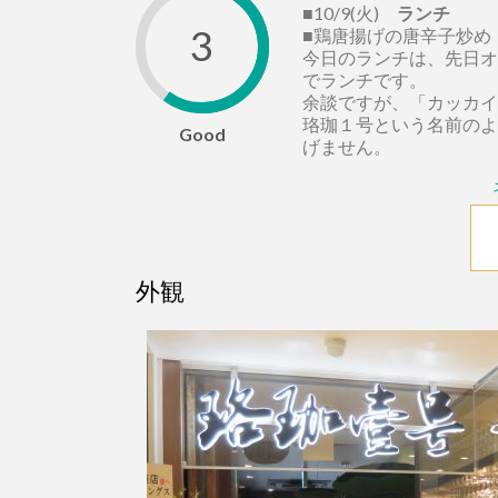
■10/9(火)
ランチ
3
■鶏唐揚げの唐辛子炒め 1
今日のランチは、先日オ
でランチです。
余談ですが、「カッカイ
珞珈１号という名前のよ
Good
げません。
外観