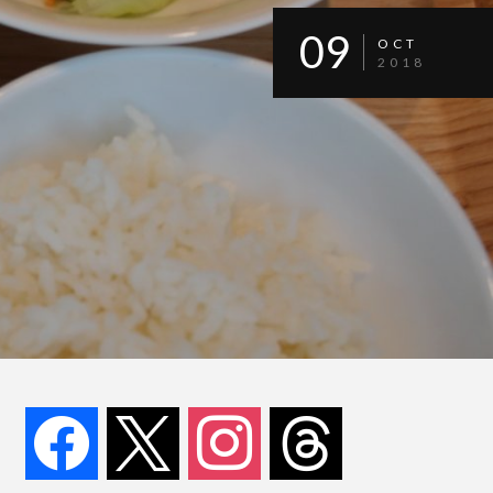
09
OCT
2018
facebook
x
instagram
threads