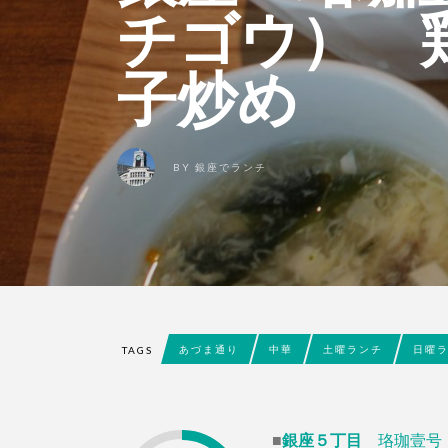
チゴウ） 
子炒め
BY
銀座でランチ
あづま通り
中華
土曜ランチ
日曜
TAGS
■
銀座５丁目
珞珈壹号