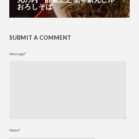
おろしそば
SUBMIT A COMMENT
Message
*
Name
*