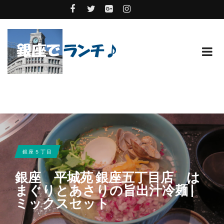
銀座５丁目
銀座 平城苑 銀座五丁目店 は
まぐりとあさりの旨出汁冷麺 |
ミックスセット