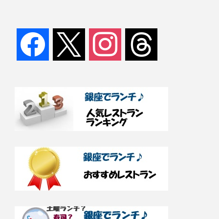
facebook
x
instagram
threads