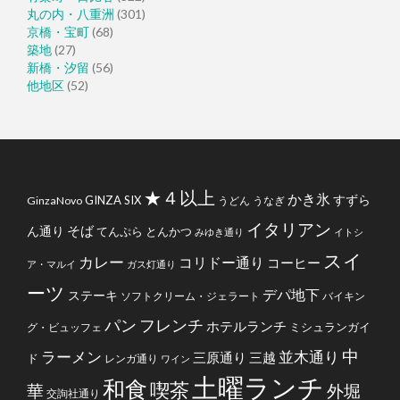
丸の内・八重洲
(301)
京橋・宝町
(68)
築地
(27)
新橋・汐留
(56)
他地区
(52)
★４以上
かき氷
すずら
GINZA SIX
GinzaNovo
うどん
うなぎ
イタリアン
そば
ん通り
てんぷら
とんかつ
みゆき通り
イトシ
スイ
カレー
コリドー通り
コーヒー
ア・マルイ
ガス灯通り
ーツ
デパ地下
ステーキ
ソフトクリーム・ジェラート
バイキン
フレンチ
パン
ホテルランチ
ミシュランガイ
グ・ビュッフェ
中
ラーメン
並木通り
三原通り
三越
ド
レンガ通り
ワイン
土曜ランチ
和食
喫茶
華
外堀
交詢社通り