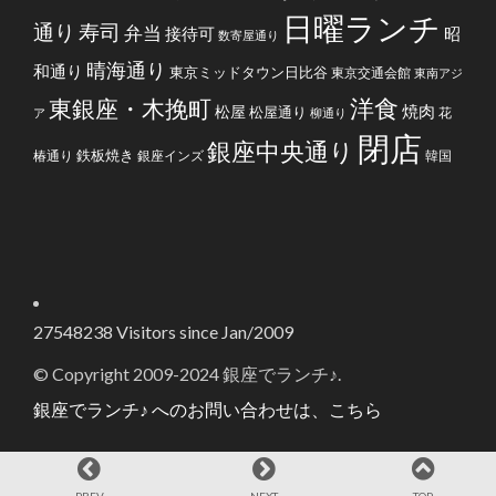
日曜ランチ
通り
寿司
弁当
接待可
昭
数寄屋通り
晴海通り
和通り
東京ミッドタウン日比谷
東京交通会館
東南アジ
洋食
東銀座・木挽町
焼肉
松屋
松屋通り
花
ア
柳通り
閉店
銀座中央通り
鉄板焼き
椿通り
銀座インズ
韓国
27548238
Visitors since Jan/2009
© Copyright 2009-2024 銀座でランチ♪.
銀座でランチ♪ へのお問い合わせは、こちら