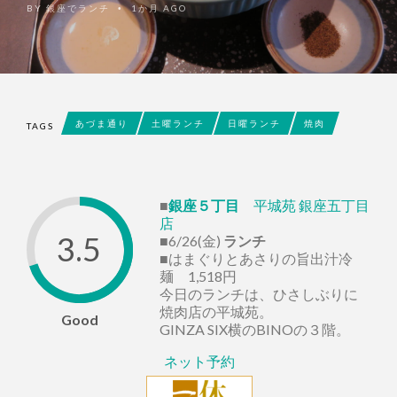
BY
銀座でランチ
1か月 AGO
•
あづま通り
土曜ランチ
日曜ランチ
焼肉
TAGS
■
銀座５丁目
平城苑 銀座五丁目
店
3.5
■6/26(金)
ランチ
■はまぐりとあさりの旨出汁冷
麺 1,518円
今日のランチは、ひさしぶりに
焼肉店の平城苑。
Good
GINZA SIX横のBINOの３階。
ネット予約