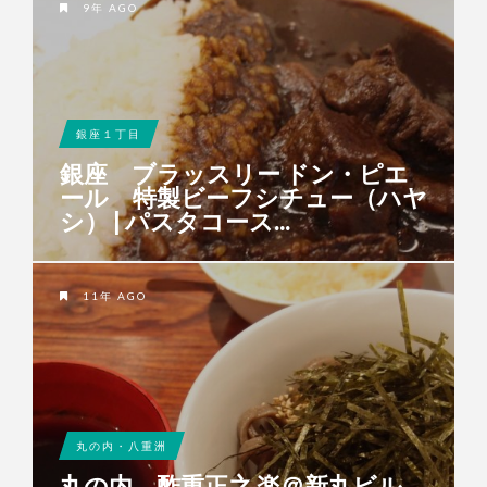
9年 AGO
銀座１丁目
銀座 ブラッスリー ドン・ピエ
ール 特製ビーフシチュー（ハヤ
シ） | パスタコース...
11年 AGO
丸の内・八重洲
丸の内 酢重正之 楽＠新丸ビル