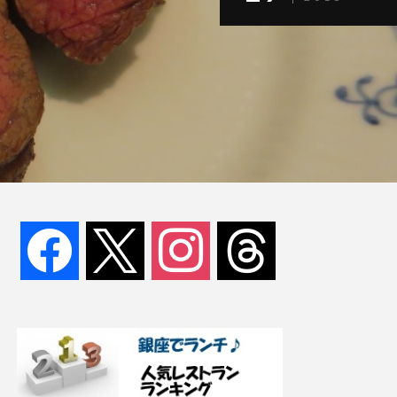
facebook
x
instagram
threads