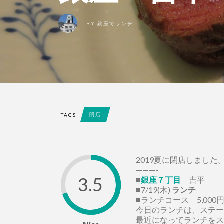
BY
銀座でランチ
閉店
TAGS
2019夏に閉店しました
———-
3.5
■
銀座７丁目
吉平
■7/19(木)
ランチ
■ランチコース 5,000
今日のランチは、ステー
最近になってランチをス