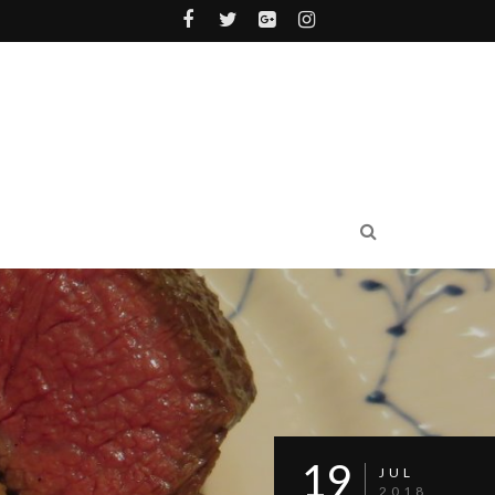
19
JUL
2018