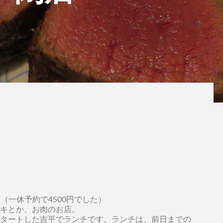
。
円（一休予約で4500円でした）
キとか、お肉のお店。
タートした吉平でランチです。ランチは、前日までの