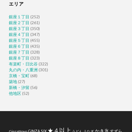
エリア
銀座１丁目
(252)
銀座２丁目
(261)
銀座３丁目
(350)
銀座４丁目
(347)
銀座５丁目
(455)
銀座６丁目
(435)
銀座７丁目
(328)
銀座８丁目
(323)
有楽町・日比谷
(322)
丸の内・八重洲
(301)
京橋・宝町
(68)
築地
(27)
新橋・汐留
(56)
他地区
(52)
★４以上
かき氷
すずら
GINZA SIX
GinzaNovo
うどん
うなぎ