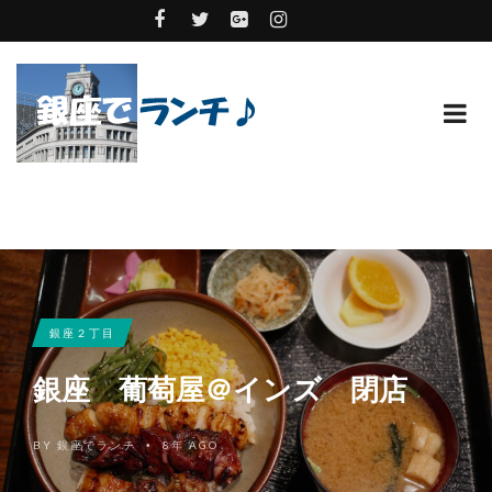
銀座２丁目
銀座 葡萄屋＠インズ 閉店
BY
銀座でランチ
8年 AGO
•