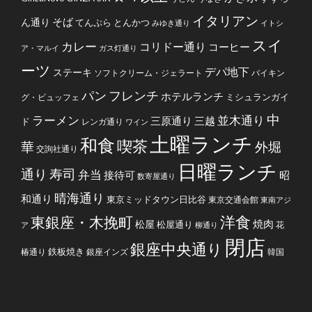
イタリアン
そば
ん通り
てんぷら
とんかつ
みゆき通り
イトシ
スイ
カレー
コリドー通り
コーヒー
ア・マルイ
ガス灯通り
ーツ
デパ地下
ステーキ
ソフトクリーム・ジェラート
バイキン
フレンチ
パン
ホテルランチ
ミシュランガイ
グ・ビュッフェ
中
ラーメン
並木通り
三原通り
三越
ド
レンガ通り
ワイン
土曜ランチ
和食
喫茶
華
外堀
交詢社通り
日曜ランチ
通り
寿司
弁当
接待可
昭
数寄屋通り
晴海通り
和通り
東京ミッドタウン日比谷
東京交通会館
東南アジ
洋食
東銀座・木挽町
焼肉
松屋
松屋通り
花
ア
柳通り
閉店
銀座中央通り
鉄板焼き
椿通り
銀座インズ
韓国