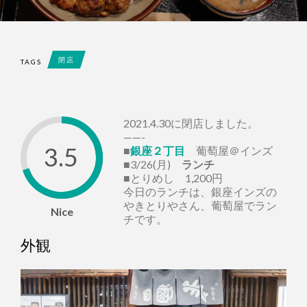
閉店
TAGS
2021.4.30に閉店しました。
——-
3.5
■
銀座２丁目
葡萄屋＠インズ
■3/26(月)
ランチ
■とりめし 1,200円
今日のランチは、銀座インズの
やきとりやさん、葡萄屋でラン
Nice
チです。
外観