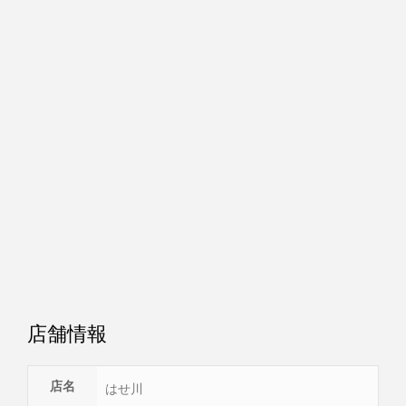
店舗情報
店名
はせ川