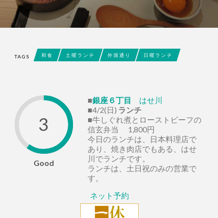
和食
土曜ランチ
外堀通り
日曜ランチ
TAGS
■
銀座６丁目
はせ川
■4/2(日)
ランチ
3
■牛しぐれ煮とローストビーフの
信玄弁当 1,800円
今日のランチは、日本料理店で
あり、焼き肉店でもある、はせ
川でランチです。
Good
ランチは、土日祝のみの営業で
す。
ネット予約