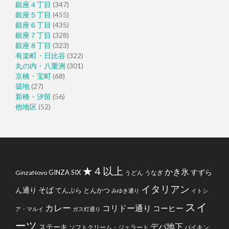
銀座４丁目
(347)
銀座５丁目
(455)
銀座６丁目
(435)
銀座７丁目
(328)
銀座８丁目
(323)
有楽町・日比谷
(322)
丸の内・八重洲
(301)
京橋・宝町
(68)
築地
(27)
新橋・汐留
(56)
他地区
(52)
★４以上
かき氷
すずら
GINZA SIX
GinzaNovo
うどん
うなぎ
イタリアン
そば
ん通り
てんぷら
とんかつ
みゆき通り
イトシ
スイ
カレー
コリドー通り
コーヒー
ア・マルイ
ガス灯通り
ーツ
デパ地下
ステーキ
ソフトクリーム・ジェラート
バイキン