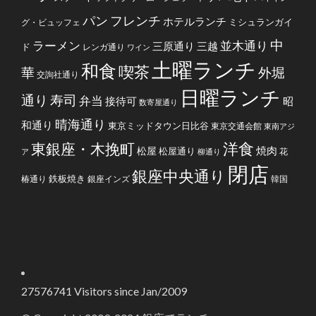
フレンチ
パン
ホテルランチ
ミシュランガイ
グ・ビュッフェ
中
ラーメン
並木通り
三原通り
三越
ド
レンガ通り
ワイン
土曜ランチ
和食
喫茶
華
外堀
交詢社通り
日曜ランチ
通り
寿司
弁当
接待可
昭
数寄屋通り
晴海通り
和通り
東京ミッドタウン日比谷
東京交通会館
東南アジ
洋食
東銀座・木挽町
焼肉
松屋
松屋通り
花
ア
柳通り
閉店
銀座中央通り
鉄板焼き
椿通り
銀座インズ
韓国
27576741
Visitors since Jan/2009