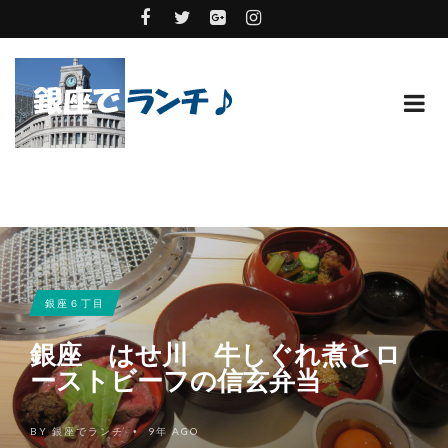
銀座６丁目
銀座 はせ川 牛しぐれ煮とロ
ーストビーフの信玄弁当
BY
銀座でランチ
9年 AGO
•