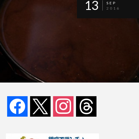
13
SEP
2016
facebook
x
instagram
threads