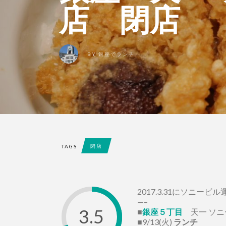
店 閉店
BY
銀座でランチ
閉店
TAGS
2017.3.31にソニ
—–
3.5
■
銀座５丁目
天一 ソニ
■9/13(火)
ランチ