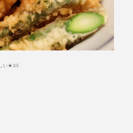
い★3.5