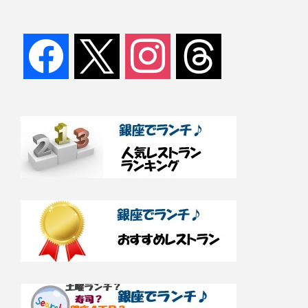
facebook
x
instagram
threads