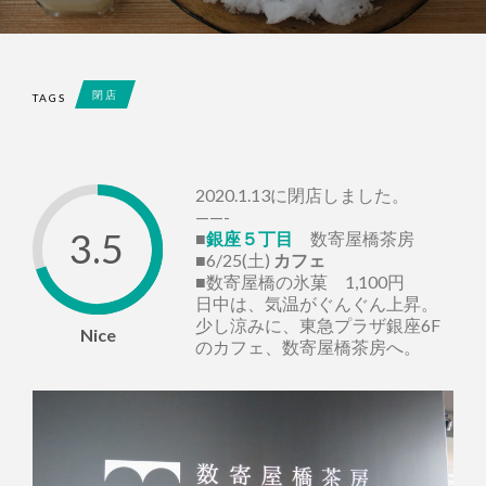
閉店
TAGS
2020.1.13に閉店しました。
——-
3.5
■
銀座５丁目
数寄屋橋茶房
■6/25(土)
カフェ
■数寄屋橋の氷菓 1,100円
日中は、気温がぐんぐん上昇。
少し涼みに、東急プラザ銀座6F
Nice
のカフェ、数寄屋橋茶房へ。