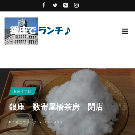
銀座５丁目
銀座 数寄屋橋茶房 閉店
BY
銀座でランチ
10年 AGO
•