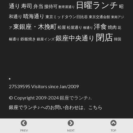
日曜ランチ
通り
寿司
弁当
接待可
昭
数寄屋通り
晴海通り
和通り
東京ミッドタウン日比谷
東京交通会館
東南アジ
洋食
東銀座・木挽町
焼肉
松屋
松屋通り
花
ア
柳通り
閉店
銀座中央通り
鉄板焼き
椿通り
銀座インズ
韓国
27539595
Visitors since Jan/2009
© Copyright 2009-2024 銀座でランチ♪.
銀座でランチ♪ へのお問い合わせは、こちら
PREV
NEXT
TOP