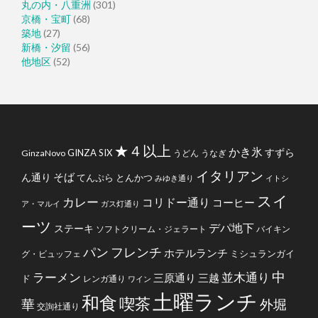
丸の内・八重洲
(301)
京橋・宝町
(68)
築地
(27)
新橋・汐留
(56)
他地区
(52)
★４以上
かき氷
すずら
GINZA SIX
GinzaNovo
うどん
うなぎ
イタリアン
そば
ん通り
てんぷら
とんかつ
みゆき通り
イトシ
スイ
カレー
コリドー通り
コーヒー
ア・マルイ
ガス灯通り
ーツ
デパ地下
ステーキ
ソフトクリーム・ジェラート
バイキン
フレンチ
パン
ホテルランチ
ミシュランガイ
グ・ビュッフェ
中
ラーメン
並木通り
三原通り
三越
ド
レンガ通り
ワイン
土曜ランチ
和食
喫茶
華
外堀
交詢社通り