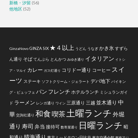
新橋・汐留
(56)
他地区
(52)
★４以上
かき氷
すずら
GINZA SIX
GinzaNovo
うどん
うなぎ
イタリアン
そば
ん通り
てんぷら
とんかつ
みゆき通り
イトシ
スイ
カレー
コリドー通り
コーヒー
ア・マルイ
ガス灯通り
ーツ
デパ地下
ステーキ
ソフトクリーム・ジェラート
バイキン
フレンチ
パン
ホテルランチ
ミシュランガイ
グ・ビュッフェ
中
ラーメン
並木通り
三原通り
三越
ド
レンガ通り
ワイン
土曜ランチ
和食
喫茶
華
外堀
交詢社通り
日曜ランチ
通り
寿司
弁当
接待可
昭
数寄屋通り
晴海通り
和通り
東京ミッドタウン日比谷
東京交通会館
東南アジ