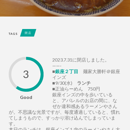
閉店
TAGS
2023.7.31に閉店しました。
——-
3
■
銀座２丁目
麺家大勝軒＠銀座
インズ
■9/30(水)
ランチ
■正油らーめん 750円
銀座インズの中を歩いている
Good
と、アパレルのお店の間に、な
ぜか違和感あるラーメンやさん
が。不思議な光景ですが、毎度通過していると、慣れ
てしまうもので、すっかり溶け込んでしまっていま
す。
本日のランチは、銀座インズ１内のラーメンやさん大