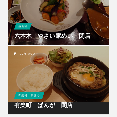
他地区
六本木 やさい家めい 閉店
12年 AGO
有楽町・日比谷
有楽町 ぱんが 閉店