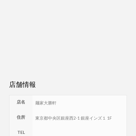
店舗情報
店名
麺家大勝軒
住所
東京都
中央区
銀座西2-1 銀座インズ１ 1F
TEL