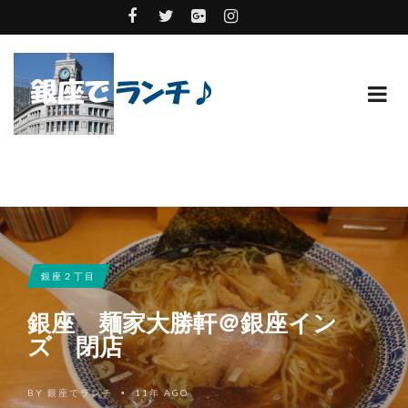
銀座２丁目
銀座 麺家大勝軒＠銀座イン
ズ 閉店
BY
銀座でランチ
11年 AGO
•