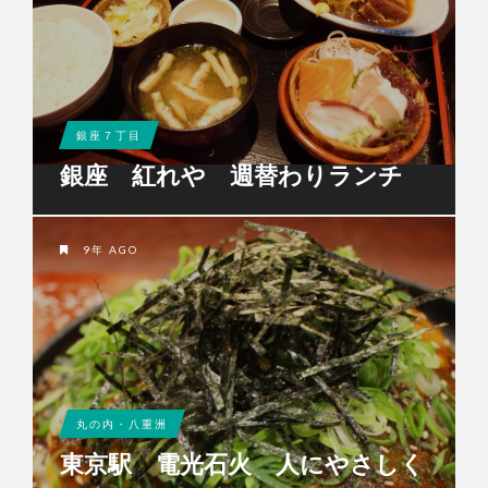
銀座７丁目
銀座 紅れや 週替わりランチ
9年 AGO
丸の内・八重洲
東京駅 電光石火 人にやさしく