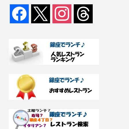
facebook
x
instagram
threads