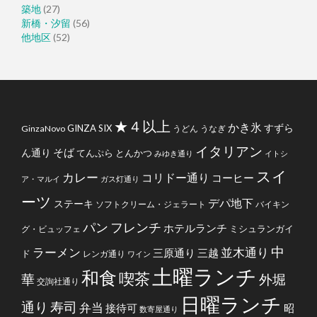
築地
(27)
新橋・汐留
(56)
他地区
(52)
★４以上
かき氷
すずら
GINZA SIX
GinzaNovo
うどん
うなぎ
イタリアン
そば
ん通り
てんぷら
とんかつ
みゆき通り
イトシ
スイ
カレー
コリドー通り
コーヒー
ア・マルイ
ガス灯通り
ーツ
デパ地下
ステーキ
ソフトクリーム・ジェラート
バイキン
フレンチ
パン
ホテルランチ
ミシュランガイ
グ・ビュッフェ
中
ラーメン
並木通り
三原通り
三越
ド
レンガ通り
ワイン
土曜ランチ
和食
喫茶
華
外堀
交詢社通り
日曜ランチ
通り
寿司
弁当
接待可
昭
数寄屋通り