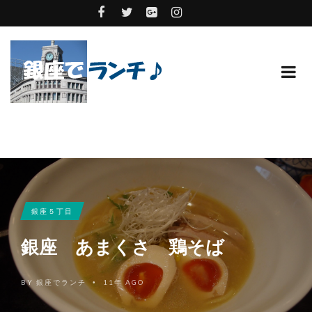
銀座５丁目
銀座 あまくさ 鶏そば
BY
銀座でランチ
11年 AGO
•