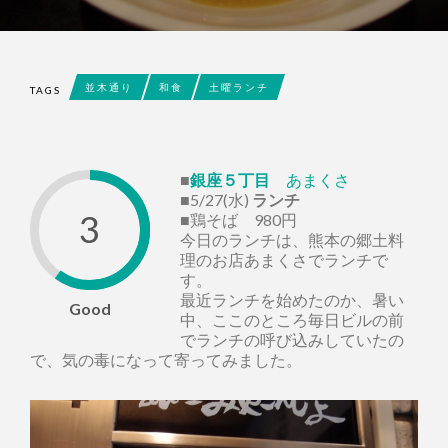
並木通り
和食
土曜ランチ
TAGS
■
銀座５丁目
あまくさ
■5/27(水)
ランチ
3
■鶏そば 980円
今日のランチは、熊本の郷土料
理のお店あまくさでランチで
す。
最近ランチを始めたのか、暑い
Good
中、ここのところ毎日ビルの前
でランチの呼び込みしていたの
で、気の毒になって寄ってみました。