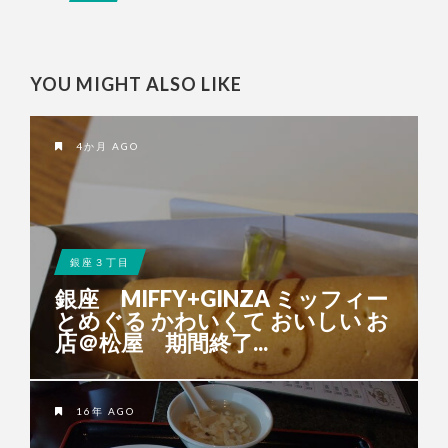
YOU MIGHT ALSO LIKE
4か月 AGO
銀座３丁目
銀座 MIFFY+GINZA ミッフィー
と​めぐる​ かわいくて​ おいしい​ お
店＠松屋 期間終了...
16年 AGO