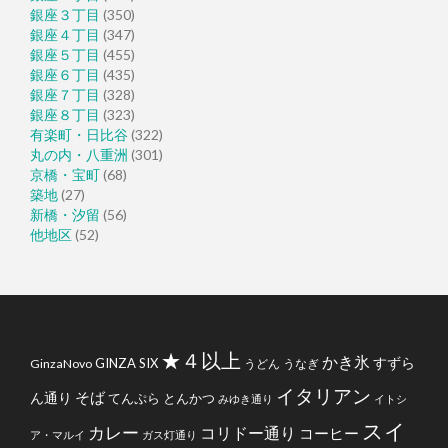
銀座３丁目
(350)
銀座４丁目
(347)
銀座５丁目
(455)
銀座６丁目
(435)
銀座７丁目
(328)
銀座８丁目
(323)
有楽町・日比谷
(322)
丸の内・八重洲
(301)
京橋・宝町
(68)
築地
(27)
新橋・汐留
(56)
他地区
(52)
★４以上
かき氷
すずら
GINZA SIX
GinzaNovo
うどん
うなぎ
イタリアン
そば
ん通り
てんぷら
とんかつ
みゆき通り
イトシ
スイ
カレー
コリドー通り
コーヒー
ア・マルイ
ガス灯通り