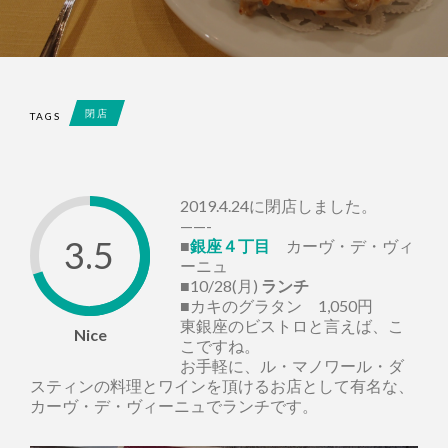
閉店
TAGS
2019.4.24に閉店しました。
——-
3.5
■
銀座４丁目
カーヴ・デ・ヴィ
ーニュ
■10/28(月)
ランチ
■カキのグラタン 1,050円
東銀座のビストロと言えば、こ
Nice
こですね。
お手軽に、ル・マノワール・ダ
スティンの料理とワインを頂けるお店として有名な、
カーヴ・デ・ヴィーニュでランチです。