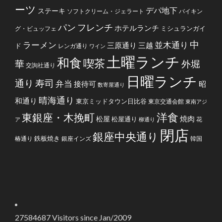
ーツ
デパ地下
ステーキ
ソフトクリーム・ジェラート
バイキン
フレンチ
パン
ホテルランチ
ミシュランガイ
グ・ビュッフェ
中
ラーメン
並木通り
三原通り
三越
ド
レンガ通り
ワイン
土曜ランチ
和食
喫茶
華
外堀
交詢社通り
日曜ランチ
通り
寿司
弁当
接待可
昭
数寄屋通り
晴海通り
和通り
東京ミッドタウン日比谷
東京交通会館
東南アジ
洋食
東銀座・木挽町
焼肉
松屋
松屋通り
花
ア
柳通り
閉店
銀座中央通り
鉄板焼き
椿通り
銀座インズ
韓国
27584687
Visitors since Jan/2009