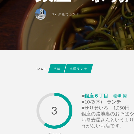
BY
銀座でランチ
そば
土曜ランチ
TAGS
■
銀座６丁目
泰明庵
■10/2(木)
ランチ
3
■せりせいろ 1,050円
銀座の路地裏のおそばや
お蕎麦屋さんというより
うがないお店です。