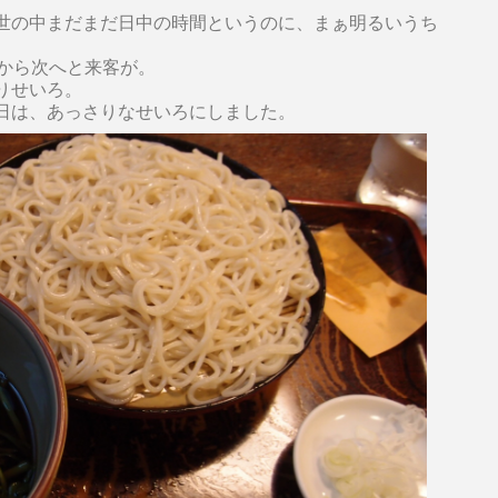
世の中まだまだ日中の時間というのに、まぁ明るいうち
次から次へと来客が。
りせいろ。
日は、あっさりなせいろにしました。