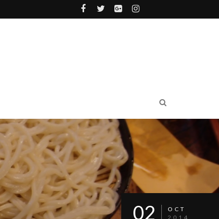
02
OCT
2014