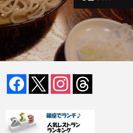
facebook
x
instagram
threads