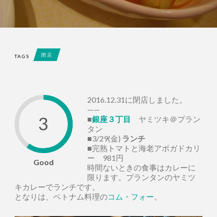
閉店
TAGS
2016.12.31に閉店しました。
——
3
■
銀座３丁目
ヤミツキ＠プラン
タン
■3/29(金)
ランチ
■完熟トマトと海老アボガドカリ
ー 981円
Good
時間ないときの食事はカレーに
限ります。プランタンのヤミツ
キカレーでランチです。
となりは、ベトナム料理の
コム・フォー
。