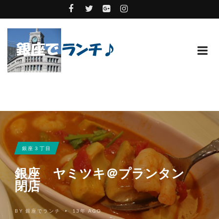
銀座３丁目
銀座 ヤミツキ＠プランタン
閉店
BY
銀座でランチ
13年 AGO
•