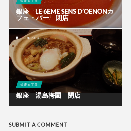
銀座６丁目
銀座 LE 6EME SENS D’OENONカ
フェ・バー 閉店
13年 AGO
銀座６丁目
銀座 湯島梅園 閉店
SUBMIT A COMMENT