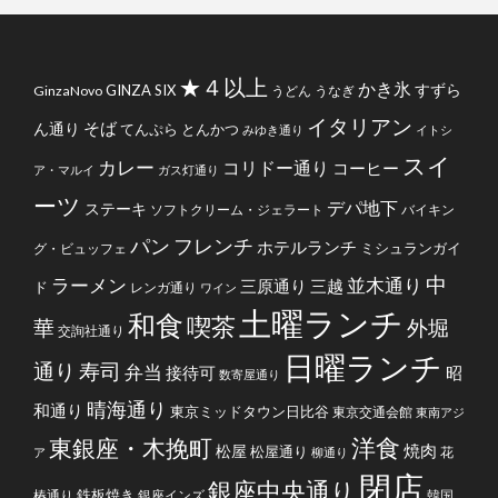
★４以上
かき氷
すずら
GINZA SIX
GinzaNovo
うどん
うなぎ
イタリアン
そば
ん通り
てんぷら
とんかつ
みゆき通り
イトシ
スイ
カレー
コリドー通り
コーヒー
ア・マルイ
ガス灯通り
ーツ
デパ地下
ステーキ
ソフトクリーム・ジェラート
バイキン
フレンチ
パン
ホテルランチ
ミシュランガイ
グ・ビュッフェ
中
ラーメン
並木通り
三原通り
三越
ド
レンガ通り
ワイン
土曜ランチ
和食
喫茶
華
外堀
交詢社通り
日曜ランチ
通り
寿司
弁当
接待可
昭
数寄屋通り
晴海通り
和通り
東京ミッドタウン日比谷
東京交通会館
東南アジ
洋食
東銀座・木挽町
焼肉
松屋
松屋通り
花
ア
柳通り
閉店
銀座中央通り
鉄板焼き
椿通り
銀座インズ
韓国