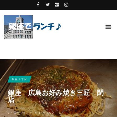
銀座１丁目
銀座 広島お好み焼き三匠 閉
店
BY
銀座でランチ
14年 AGO
•