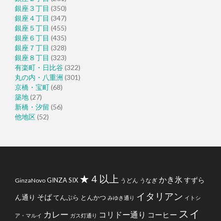
銀座３丁目
(350)
銀座４丁目
(347)
銀座５丁目
(455)
銀座６丁目
(435)
銀座７丁目
(328)
銀座８丁目
(323)
有楽町・日比谷
(322)
丸の内・八重洲
(301)
京橋・宝町
(68)
築地
(27)
新橋・汐留
(56)
他地区
(52)
★４以上
かき氷
すずら
GINZA SIX
GinzaNovo
うどん
うなぎ
イタリアン
そば
ん通り
てんぷら
とんかつ
みゆき通り
イトシ
スイ
カレー
コリドー通り
コーヒー
ア・マルイ
ガス灯通り