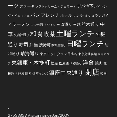
ーツ
デパ地下
ステーキ
ソフトクリーム・ジェラート
バイキン
フレンチ
パン
ホテルランチ
ミシュランガイ
グ・ビュッフェ
中
ラーメン
並木通り
三原通り
三越
ド
レンガ通り
ワイン
土曜ランチ
和食
喫茶
華
外堀
交詢社通り
日曜ランチ
通り
寿司
弁当
接待可
昭
数寄屋通り
晴海通り
和通り
東京ミッドタウン日比谷
東京交通会館
東南アジ
洋食
東銀座・木挽町
焼肉
松屋
松屋通り
花
ア
柳通り
閉店
銀座中央通り
鉄板焼き
椿通り
銀座インズ
韓国
27533859
Visitors since Jan/2009