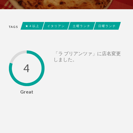
★４以上
イタリアン
土曜ランチ
日曜ランチ
TAGS
「ラ ブリアンツァ」に店名変更
しました。
4
Great