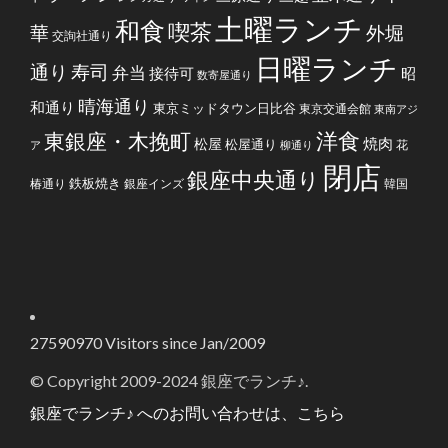
土曜ランチ
和食
喫茶
華
外堀
交詢社通り
日曜ランチ
通り
寿司
弁当
接待可
昭
数寄屋通り
晴海通り
和通り
東京ミッドタウン日比谷
東京交通会館
東南アジ
洋食
東銀座・木挽町
焼肉
松屋
松屋通り
花
ア
柳通り
閉店
銀座中央通り
鉄板焼き
椿通り
銀座インズ
韓国
27590970
Visitors since Jan/2009
© Copyright 2009-2024 銀座でランチ♪.
銀座でランチ♪ へのお問い合わせは、こちら