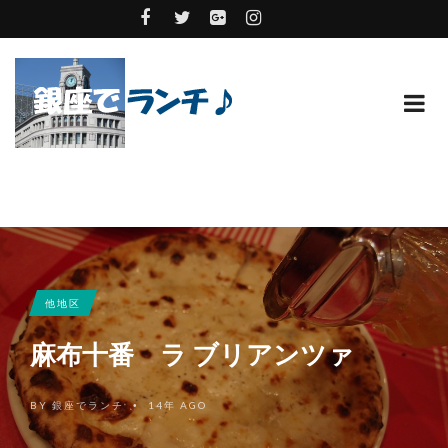
他地区
麻布十番 ラ ブリアンツァ
BY
銀座でランチ
14年 AGO
•