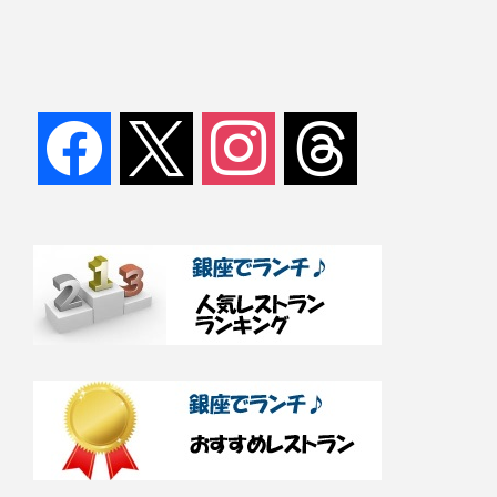
facebook
x
instagram
threads