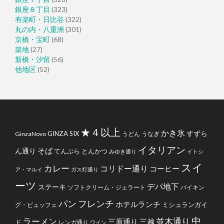
銀座８丁目
(323)
有楽町・日比谷
(322)
丸の内・八重洲
(301)
京橋・宝町
(68)
築地
(27)
新橋・汐留
(56)
他地区
(52)
★４以上
かき氷
すずら
GINZA SIX
GinzaNovo
うどん
うなぎ
イタリアン
そば
ん通り
てんぷら
とんかつ
みゆき通り
イトシ
スイ
カレー
コリドー通り
コーヒー
ア・マルイ
ガス灯通り
ーツ
デパ地下
ステーキ
ソフトクリーム・ジェラート
バイキン
フレンチ
パン
ホテルランチ
ミシュランガイ
グ・ビュッフェ
中
ラーメン
並木通り
三原通り
三越
ド
レンガ通り
ワイン