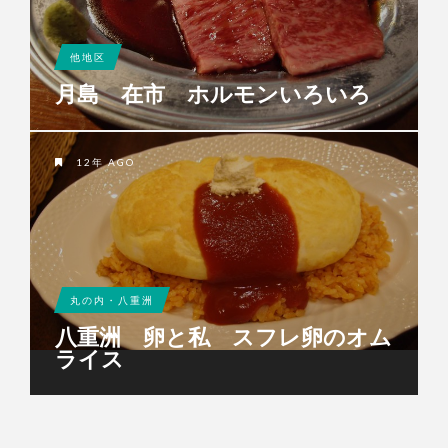
他地区
月島 在市 ホルモンいろいろ
12年 AGO
丸の内・八重洲
八重洲 卵と私 スフレ卵のオム
ライス