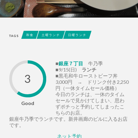
和食
土曜ランチ
日曜ランチ
TAGS
■
銀座７丁目
牛乃季
■9/15(日)
ランチ
3
■黒毛和牛ローストビーフ丼
3,000円 → ドリンク付き2,250
円（一休タイムセール価格）
今日のランチは、一休のタイム
セールで見かけてしまい、思わ
Good
ずポチっと予約してしまったこ
ちらのお店。
銀座牛乃季でランチです。新井画廊のビルに入るお店
です。
ネット予約