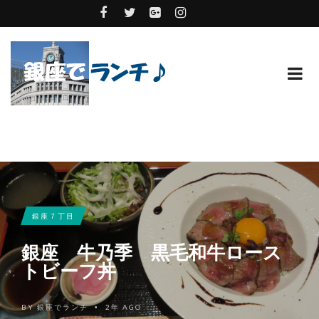
銀座７丁目
銀座 牛乃季 黒毛和牛ロース
トビーフ丼
BY
銀座でランチ
2年 AGO
•