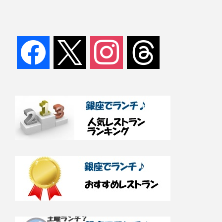
facebook
x
instagram
threads