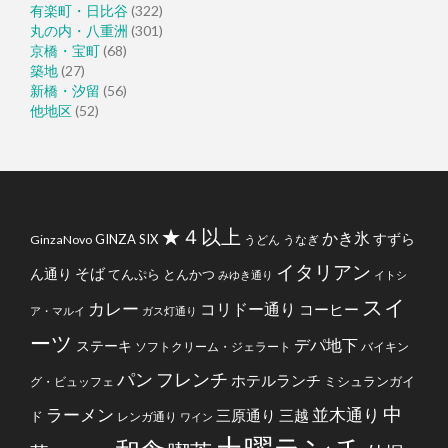
有楽町・日比谷
(322)
丸の内・八重洲
(301)
京橋・宝町
(68)
築地
(27)
新橋・汐留
(56)
他地区
(52)
★４以上
かき氷
すずら
GINZA SIX
GinzaNovo
うどん
うなぎ
イタリアン
そば
ん通り
てんぷら
とんかつ
みゆき通り
イトシ
スイ
カレー
コリドー通り
コーヒー
ア・マルイ
ガス灯通り
ーツ
デパ地下
ステーキ
ソフトクリーム・ジェラート
バイキン
フレンチ
パン
ホテルランチ
ミシュランガイ
グ・ビュッフェ
中
ラーメン
並木通り
三原通り
三越
ド
レンガ通り
ワイン