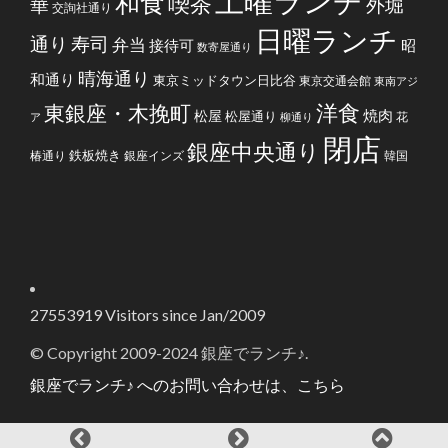
土曜ランチ
和食
喫茶
華
外堀
交詢社通り
日曜ランチ
通り
寿司
弁当
接待可
昭
数寄屋通り
晴海通り
和通り
東京ミッドタウン日比谷
東京交通会館
東南アジ
洋食
東銀座・木挽町
焼肉
松屋
松屋通り
花
ア
柳通り
閉店
銀座中央通り
鉄板焼き
椿通り
銀座インズ
韓国
27553919
Visitors since Jan/2009
© Copyright 2009-2024 銀座でランチ♪.
銀座でランチ♪ へのお問い合わせは、こちら