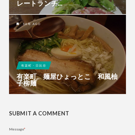
レートランチ...
16年 AGO
有楽町・日比谷
有楽町 麺屋ひょっとこ 和風柚
子柳麺
SUBMIT A COMMENT
Message
*