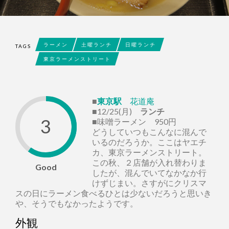
ラーメン
土曜ランチ
日曜ランチ
TAGS
東京ラーメンストリート
■
東京駅
花道庵
■12/25(月)
ランチ
3
■味噌ラーメン 950円
どうしていつもこんなに混んで
いるのだろうか。ここはヤエチ
カ、東京ラーメンストリート。
この秋、２店舗が入れ替わりま
Good
したが、混んでいてなかなか行
けずじまい。さすがにクリスマ
スの日にラーメン食べるひとは少ないだろうと思いき
や、そうでもなかったようです。
外観