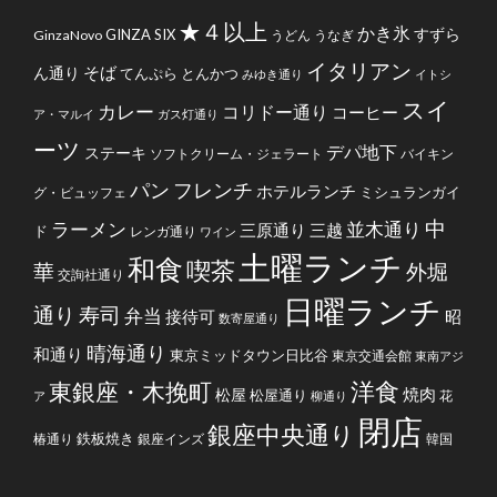
★４以上
かき氷
すずら
GINZA SIX
GinzaNovo
うどん
うなぎ
イタリアン
そば
ん通り
てんぷら
とんかつ
みゆき通り
イトシ
スイ
カレー
コリドー通り
コーヒー
ア・マルイ
ガス灯通り
ーツ
デパ地下
ステーキ
ソフトクリーム・ジェラート
バイキン
フレンチ
パン
ホテルランチ
ミシュランガイ
グ・ビュッフェ
中
ラーメン
並木通り
三原通り
三越
ド
レンガ通り
ワイン
土曜ランチ
和食
喫茶
華
外堀
交詢社通り
日曜ランチ
通り
寿司
弁当
接待可
昭
数寄屋通り
晴海通り
和通り
東京ミッドタウン日比谷
東京交通会館
東南アジ
洋食
東銀座・木挽町
焼肉
松屋
松屋通り
花
ア
柳通り
閉店
銀座中央通り
鉄板焼き
椿通り
銀座インズ
韓国