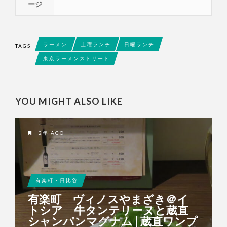
ージ
ラーメン
土曜ランチ
日曜ランチ
TAGS
東京ラーメンストリート
YOU MIGHT ALSO LIKE
2年 AGO
有楽町・日比谷
有楽町 ヴィノスやまざき＠イ
トシア 牛タンテリーヌと蔵直
シャンパンマグナム | 蔵直ワンプ