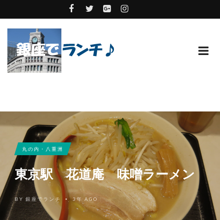
丸の内・八重洲
東京駅 花道庵 味噌ラーメン
BY
銀座でランチ
3年 AGO
•