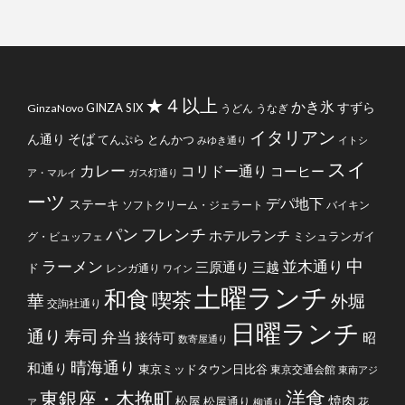
★４以上
かき氷
すずら
GINZA SIX
GinzaNovo
うどん
うなぎ
イタリアン
そば
ん通り
てんぷら
とんかつ
みゆき通り
イトシ
スイ
カレー
コリドー通り
コーヒー
ア・マルイ
ガス灯通り
ーツ
デパ地下
ステーキ
ソフトクリーム・ジェラート
バイキン
フレンチ
パン
ホテルランチ
ミシュランガイ
グ・ビュッフェ
中
ラーメン
並木通り
三原通り
三越
ド
レンガ通り
ワイン
土曜ランチ
和食
喫茶
華
外堀
交詢社通り
日曜ランチ
通り
寿司
弁当
接待可
昭
数寄屋通り
晴海通り
和通り
東京ミッドタウン日比谷
東京交通会館
東南アジ
洋食
東銀座・木挽町
焼肉
松屋
松屋通り
花
ア
柳通り