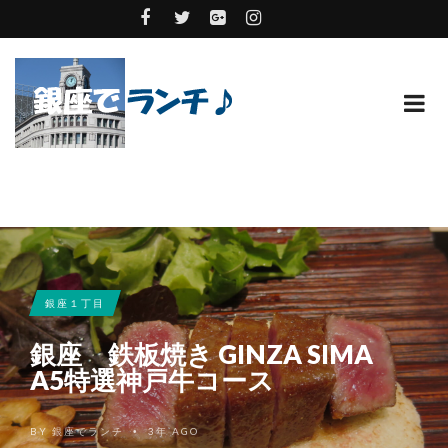
銀座１丁目
銀座 鉄板焼き GINZA SIMA
A5特選神戸牛コース
BY
銀座でランチ
3年 AGO
•