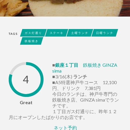
ガス灯通り
ステーキ
土曜ランチ
日曜ランチ
TAGS
鉄板焼き
■
銀座１丁目
鉄板焼き GINZA
sima
4
■3/16(木)
ランチ
■A5特選神戸牛コース 12,100
円、ドリンク 7,381円
今日のランチは、神戸牛専門の
鉄板焼き店、GINZA simaでラン
Great
チです。
１丁目ガス灯通りに、昨年１２
月にオープンしたばかりのお店です。
ネット予約