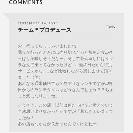
COMMENTS
SEPTEMBER 14, 2011
Reply
チーム＊プロデュース
お！行ってらっしゃいましたね！
我々が行ったときには売り切れだった焼魚定食…や
っぱり美味しそうだなー。そして茶碗蒸しにはイク
ラなんて乗ってなかったけど～…最終日だから特別
サービスかなー…など比較しながら楽しませて頂き
ました（笑）
あれなら通常価格でも全然アリなランチですが…明
日からのランチタイムはどうなんでしょう？？ちょ
っと気になりますね。
そうそう、この店、以前は何だっけ？と考えていて
全然思い出せなかったんですが『蒸しちゃい菜』で
したね！
あの店もなかなか良かったんですけどねー。