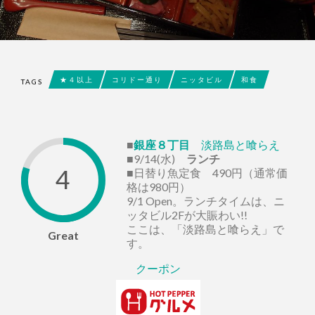
★４以上
コリドー通り
ニッタビル
和食
TAGS
■
銀座８丁目
淡路島と喰らえ
■9/14(水)
ランチ
4
■日替り魚定食 490円（通常価
格は980円）
9/1 Open。ランチタイムは、ニ
ッタビル2Fが大賑わい!!
ここは、「淡路島と喰らえ」で
Great
す。
クーポン