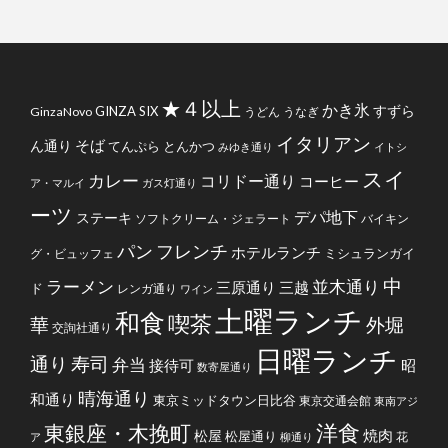
★４以上
かき氷
すずら
GINZA SIX
GinzaNovo
うどん
うなぎ
イタリアン
そば
ん通り
てんぷら
とんかつ
みゆき通り
イトシ
スイ
カレー
コリドー通り
コーヒー
ア・マルイ
ガス灯通り
ーツ
デパ地下
ステーキ
ソフトクリーム・ジェラート
バイキン
フレンチ
パン
ホテルランチ
ミシュランガイ
グ・ビュッフェ
中
ラーメン
並木通り
三原通り
三越
ド
レンガ通り
ワイン
土曜ランチ
和食
喫茶
華
外堀
交詢社通り
日曜ランチ
通り
寿司
弁当
接待可
昭
数寄屋通り
晴海通り
和通り
東京ミッドタウン日比谷
東京交通会館
東南アジ
洋食
東銀座・木挽町
焼肉
松屋
松屋通り
花
ア
柳通り