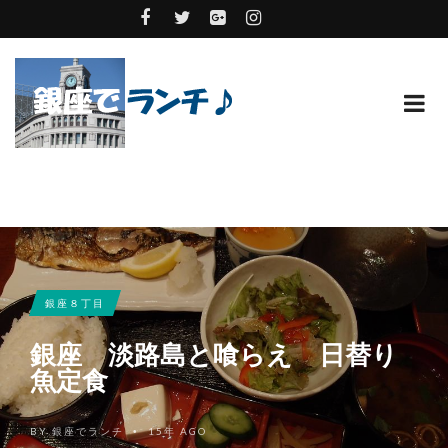
銀座８丁目
銀座 淡路島と喰らえ 日替り
魚定食
BY
銀座でランチ
15年 AGO
•