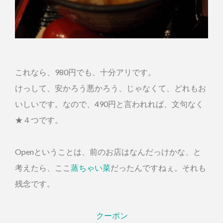
これなら、980円でも、十分アリです。
けっして、安かろう悪かろう、じゃなくて、どれもお
いしいです。なので、490円と言われれば、文句なく
★４つです。
Openということは、前のお店はなんだっけかな、と
考えたら、ここ
蒸ちゃい菜
だったんですねぇ。それも
残念です。
クーポン