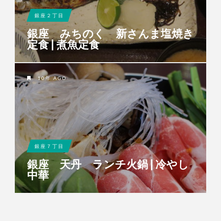
銀座２丁目
銀座 みちのく 新さんま塩焼き
定食 | 煮魚定食
10年 AGO
銀座７丁目
銀座 天丹 ランチ火鍋 | 冷やし
中華