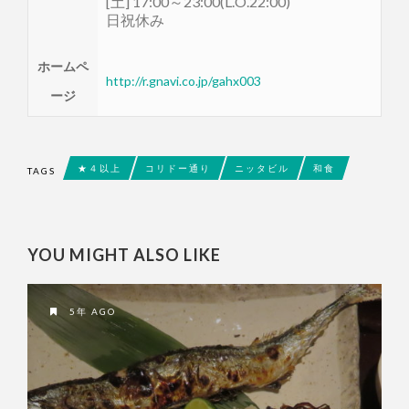
[土] 17:00～23:00(L.O.22:00)
日祝休み
ホームペ
http://r.gnavi.co.jp/gahx003
ージ
★４以上
コリドー通り
ニッタビル
和食
TAGS
YOU MIGHT ALSO LIKE
5年 AGO