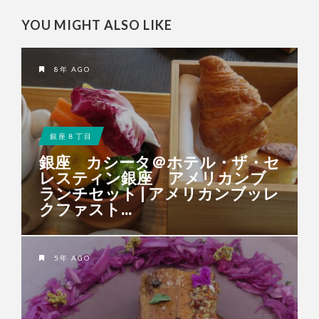
YOU MIGHT ALSO LIKE
8年 AGO
銀座８丁目
銀座 カシータ＠ホテル・ザ・セ
レスティン銀座 アメリカンブ
ランチセット | アメリカンブッレ
クファスト...
5年 AGO