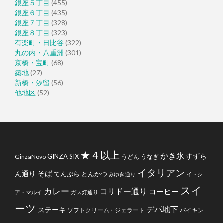
銀座５丁目
(455)
銀座６丁目
(435)
銀座７丁目
(328)
銀座８丁目
(323)
有楽町・日比谷
(322)
丸の内・八重洲
(301)
京橋・宝町
(68)
築地
(27)
新橋・汐留
(56)
他地区
(52)
★４以上
かき氷
すずら
GINZA SIX
GinzaNovo
うどん
うなぎ
イタリアン
そば
ん通り
てんぷら
とんかつ
みゆき通り
イトシ
スイ
カレー
コリドー通り
コーヒー
ア・マルイ
ガス灯通り
ーツ
デパ地下
ステーキ
ソフトクリーム・ジェラート
バイキン