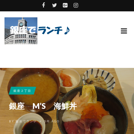
銀座２丁目
銀座 M’S 海鮮丼
BY
銀座でランチ
5年 AGO
•