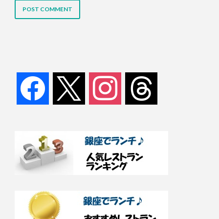
facebook
x
instagram
threads