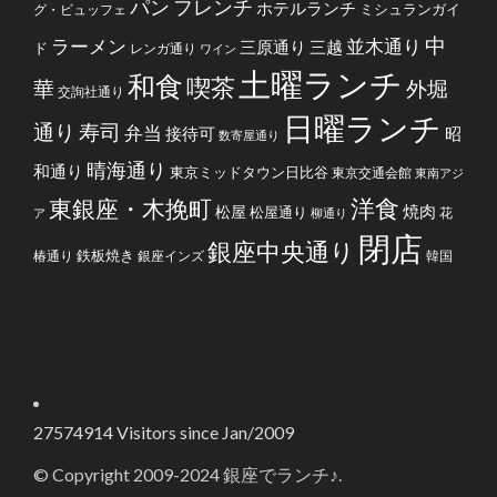
フレンチ
パン
ホテルランチ
ミシュランガイ
グ・ビュッフェ
中
ラーメン
並木通り
三原通り
三越
ド
レンガ通り
ワイン
土曜ランチ
和食
喫茶
華
外堀
交詢社通り
日曜ランチ
通り
寿司
弁当
接待可
昭
数寄屋通り
晴海通り
和通り
東京ミッドタウン日比谷
東京交通会館
東南アジ
洋食
東銀座・木挽町
焼肉
松屋
松屋通り
花
ア
柳通り
閉店
銀座中央通り
鉄板焼き
椿通り
銀座インズ
韓国
27574914
Visitors since Jan/2009
© Copyright 2009-2024 銀座でランチ♪.