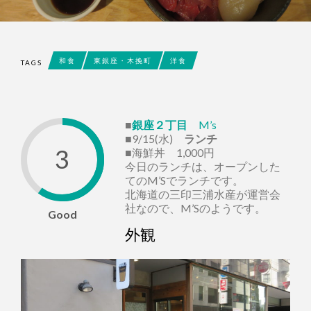
和食
東銀座・木挽町
洋食
TAGS
■
銀座２丁目
M’s
■9/15(水)
ランチ
3
■海鮮丼 1,000円
今日のランチは、オープンした
てのM’Sでランチです。
北海道の三印三浦水産が運営会
社なので、M’Sのようです。
Good
外観