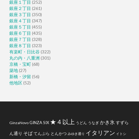
銀座１丁目
(252)
銀座２丁目
(261)
銀座３丁目
(350)
銀座４丁目
(347)
銀座５丁目
(455)
銀座６丁目
(435)
銀座７丁目
(328)
銀座８丁目
(323)
有楽町・日比谷
(322)
丸の内・八重洲
(301)
京橋・宝町
(68)
築地
(27)
新橋・汐留
(56)
他地区
(52)
★４以上
かき氷
すずら
GINZA SIX
GinzaNovo
うどん
うなぎ
イタリアン
そば
ん通り
てんぷら
とんかつ
みゆき通り
イトシ