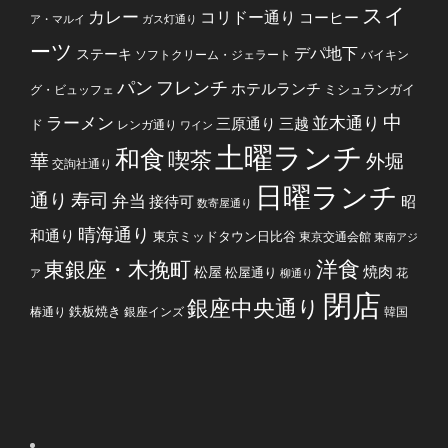
スイ
カレー
コリドー通り
コーヒー
ア・マルイ
ガス灯通り
ーツ
デパ地下
ステーキ
ソフトクリーム・ジェラート
バイキン
フレンチ
パン
ホテルランチ
ミシュランガイ
グ・ビュッフェ
中
ラーメン
並木通り
三原通り
三越
ド
レンガ通り
ワイン
土曜ランチ
和食
喫茶
華
外堀
交詢社通り
日曜ランチ
通り
寿司
弁当
接待可
昭
数寄屋通り
晴海通り
和通り
東京ミッドタウン日比谷
東京交通会館
東南アジ
洋食
東銀座・木挽町
焼肉
松屋
松屋通り
花
ア
柳通り
閉店
銀座中央通り
鉄板焼き
椿通り
銀座インズ
韓国