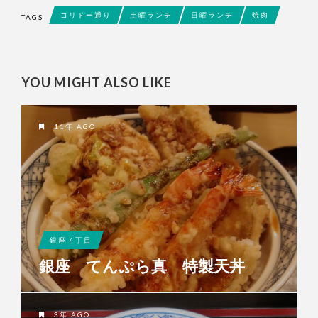
コリドー通り
土曜ランチ
日曜ランチ
焼肉
TAGS
YOU MIGHT ALSO LIKE
11年 AGO
銀座７丁目
銀座 てんぷら真 特製天丼
3年 AGO