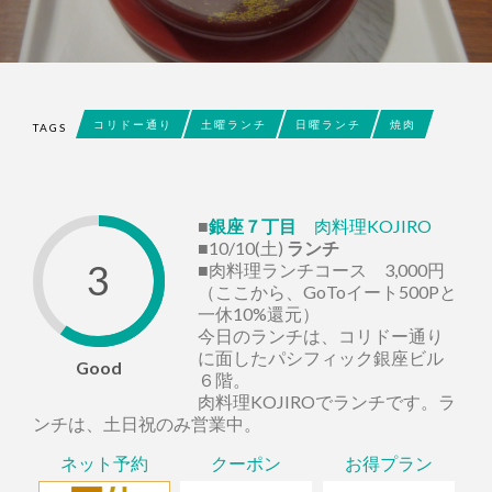
コリドー通り
土曜ランチ
日曜ランチ
焼肉
TAGS
■
銀座７丁目
肉料理KOJIRO
■10/10(土)
ランチ
3
■肉料理ランチコース 3,000円
（ここから、GoToイート500Pと
一休10%還元）
今日のランチは、コリドー通り
に面したパシフィック銀座ビル
Good
６階。
肉料理KOJIROでランチです。ラ
ンチは、土日祝のみ営業中。
ネット予約
クーポン
お得プラン