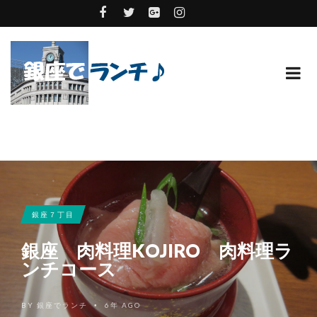
銀座７丁目
銀座 肉料理KOJIRO 肉料理ラ
ンチコース
BY
銀座でランチ
6年 AGO
•