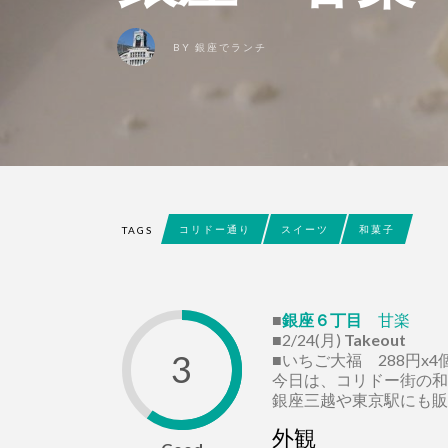
BY
銀座でランチ
コリドー通り
スイーツ
和菓子
TAGS
■
銀座６丁目
甘楽
■2/24(月)
Takeout
3
■いちご大福 288円x4
今日は、コリドー街の和
銀座三越や東京駅にも販
外観