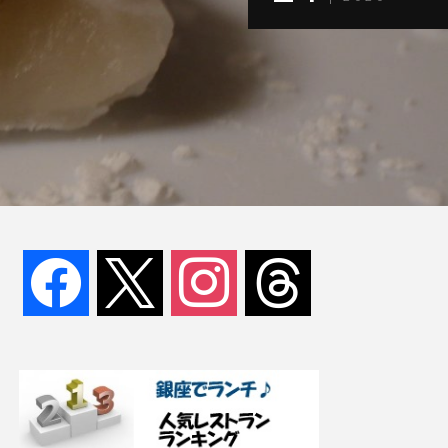
facebook
x
instagram
threads