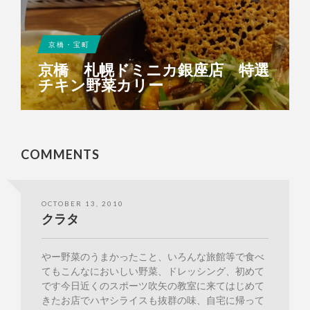
京橋・宝町
京橋 札幌ドミニカ銀座店 特選
チキン野菜カリー
COMMENTS
OCTOBER 13, 2010
クラタ
やー野菜のうまかったこと、いろんな旅館等で食べ
てもこんなにおいしい野菜、ドレッシング、初めて
です今日近くのスポーツ吹矢の教室に来てはじめて
きたお店でハヤシライスも抜群の味、自宅に帰って