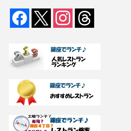
facebook
x
instagram
threads