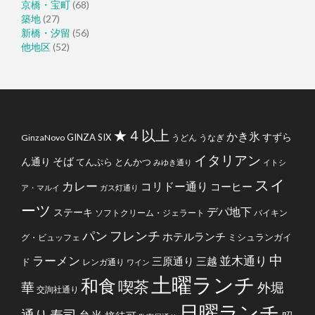
京橋・宝町
(68)
築地
(27)
新橋・汐留
(56)
他地区
(52)
★４以上
かき氷
すずら
GINZA SIX
GinzaNovo
うどん
うなぎ
イタリアン
そば
ん通り
てんぷら
とんかつ
みゆき通り
イトシ
スイ
カレー
コリドー通り
コーヒー
ア・マルイ
ガス灯通り
ーツ
デパ地下
ステーキ
ソフトクリーム・ジェラート
バイキン
フレンチ
パン
ホテルランチ
ミシュランガイ
グ・ビュッフェ
中
ラーメン
並木通り
三原通り
三越
ド
レンガ通り
ワイン
土曜ランチ
和食
喫茶
華
外堀
交詢社通り
日曜ランチ
通り
寿司