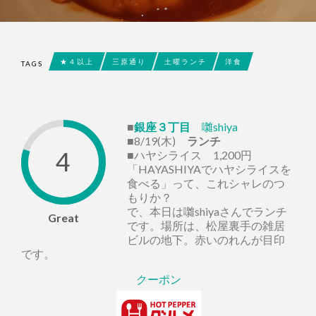
★４以上
三原通り
土曜ランチ
洋食
TAGS
■
銀座３丁目
囃shiya
■8/19(木)
ランチ
4
■ハヤシライス 1,200円
「HAYASHIYAでハヤシライスを
食べる」って、これシャレのつ
もりか？
で、本日は囃shiyaさんでランチ
Great
です。場所は、松屋裏手の雑居
ビルの地下。赤いのれんが目印
です。
クーポン