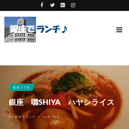
銀座３丁目
銀座 囃SHIYA ハヤシライス
BY
銀座でランチ
16年 AGO
•