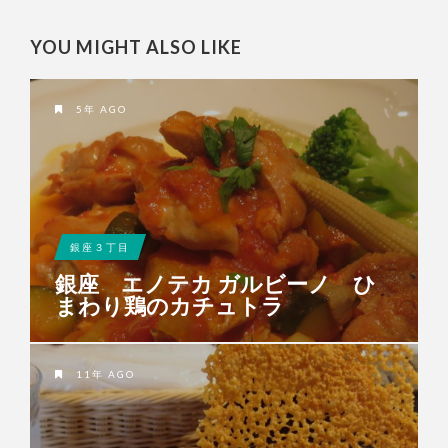
YOU MIGHT ALSO LIKE
5年 AGO
銀座３丁目
銀座 エノテカ ガルビーノ ひ
まわり鶏のカチュトラ
11年 AGO