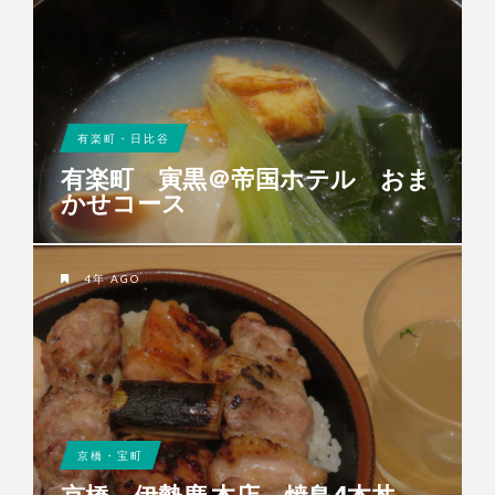
有楽町・日比谷
有楽町 寅黒＠帝国ホテル おま
かせコース
4年 AGO
京橋・宝町