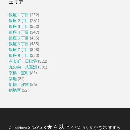
エリア
銀座１丁目
(252)
銀座２丁目
(261)
銀座３丁目
(350)
銀座４丁目
(347)
銀座５丁目
(455)
銀座６丁目
(435)
銀座７丁目
(328)
銀座８丁目
(323)
有楽町・日比谷
(322)
丸の内・八重洲
(301)
京橋・宝町
(68)
築地
(27)
新橋・汐留
(56)
他地区
(52)
★４以上
かき氷
すずら
GINZA SIX
GinzaNovo
うどん
うなぎ