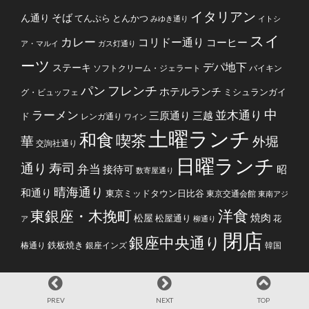
イタリアン
そば
ん通り
てんぷら
とんかつ
みゆき通り
イトシ
スイ
カレー
コリドー通り
コーヒー
ア・マルイ
ガス灯通り
ーツ
デパ地下
ステーキ
ソフトクリーム・ジェラート
バイキン
フレンチ
パン
ホテルランチ
ミシュランガイ
グ・ビュッフェ
中
ラーメン
並木通り
三原通り
三越
ド
レンガ通り
ワイン
土曜ランチ
和食
喫茶
華
外堀
交詢社通り
日曜ランチ
通り
寿司
弁当
接待可
昭
数寄屋通り
晴海通り
和通り
東京ミッドタウン日比谷
東京交通会館
東南アジ
洋食
東銀座・木挽町
焼肉
松屋
松屋通り
花
ア
柳通り
閉店
銀座中央通り
鉄板焼き
椿通り
銀座インズ
韓国
PREV
NEXT
TOP