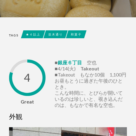
★４以上
並木通り
和菓子
TAGS
■
銀座６丁目
空也
■4/14(火)
Takeout
4
■Takeout もなか10個 1,100円
お昼もとうに過ぎた午後のひと
とき。
こんな時間に、とびらが開いて
いるのは珍しいと、覗き込んだ
Great
のは、もなかで有名な空也。
外観