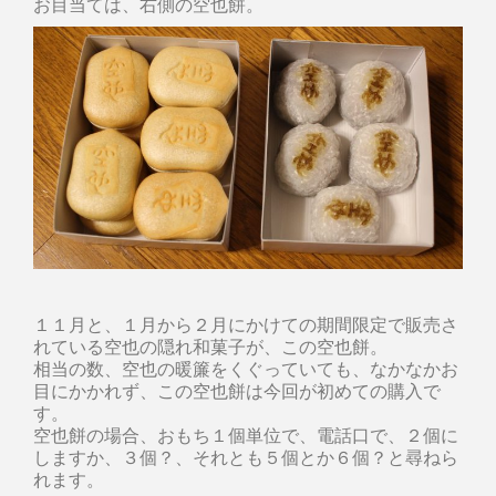
お目当ては、右側の空也餅。
１１月と、１月から２月にかけての期間限定で販売さ
れている空也の隠れ和菓子が、この空也餅。
相当の数、空也の暖簾をくぐっていても、なかなかお
目にかかれず、この空也餅は今回が初めての購入で
す。
空也餅の場合、おもち１個単位で、電話口で、２個に
しますか、３個？、それとも５個とか６個？と尋ねら
れます。