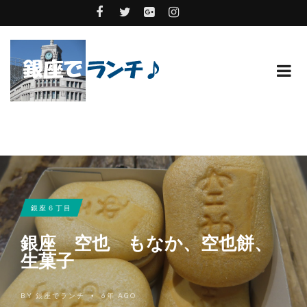
銀座６丁目
銀座 空也 もなか、空也餅、
生菓子
BY
銀座でランチ
6年 AGO
•