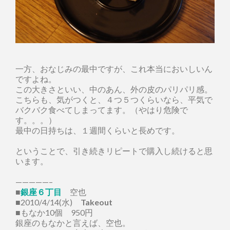
一方、おなじみの最中ですが、これ本当においしいん
ですよね。
この大きさといい、中のあん、外の皮のパリパリ感。
こちらも、気がつくと、４つ５つくらいなら、平気で
バクバク食べてしまってます。（やはり危険で
す。。。）
最中の日持ちは、１週間くらいと長めです。
ということで、引き続きリピートで購入し続けると思
います。
—————–
■
銀座６丁目
空也
■2010/4/14(水)
Takeout
■もなか10個 950円
銀座のもなかと言えば、空也。