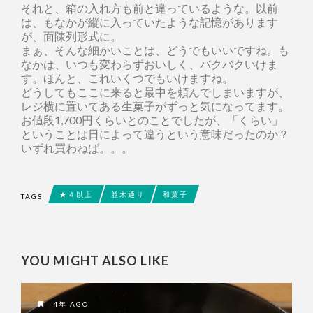
それと、箱の入れ方も前と違っているような。以前
は、もなかが縦に入っていたような記憶があります
が、面陳列形式に。
まぁ、そんな細かいことは、どうでもいいですね。も
なかは、いつも変わらずおいしく、バクバクいけま
す。ほんと、これいくつでもいけますね。
どうしてもここに来ると最中を頼んでしまいますが、
レジ横に置いてある生菓子がずっと気になってます。
お値段1,700円くらいとのことでしたが、「くらい」
ということは日によって違うという意味だったのか？
いずれ買わねば。。。
★４以上
並木通り
和菓子
TAGS
YOU MIGHT ALSO LIKE
4年 AGO